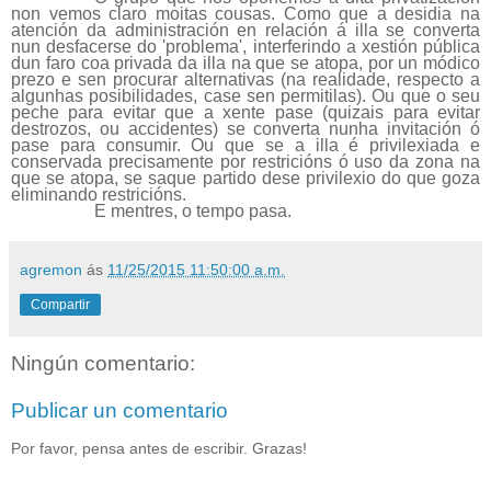
non vemos claro moitas cousas. Como que a desidia na
atención da administración en relación á illa se converta
nun desfacerse do 'problema', interferindo a xestión pública
dun faro coa privada da illa na que se atopa, por un módico
prezo e sen procurar alternativas (na realidade, respecto a
algunhas posibilidades, case sen permitilas). Ou que o seu
peche para evitar que a xente pase (quizais para evitar
destrozos, ou accidentes) se converta nunha invitación ó
pase para consumir. Ou que se a illa é privilexiada e
conservada precisamente por restricións ó uso da zona na
que se atopa, se saque partido dese privilexio do que goza
eliminando restricións.
E mentres, o tempo pasa.
agremon
ás
11/25/2015 11:50:00 a.m.
Compartir
Ningún comentario:
Publicar un comentario
Por favor, pensa antes de escribir. Grazas!