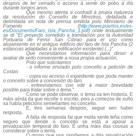
despois de ter cerrado o acceso á xente do pobo á illa
durante longos anos.
Que
mesmo
atenta e contradí á propia natureza
da resolución do Consello de Ministros, detallada e
delimitada en nota de prensa emitida polo Ministerio de
Fomento (
http://www.puertos.es/es-
es/Documents/Faro_Isla_Pancha_1.pdf
) onde textualmente
se di "El proyecto sometido a tramitación por la Autoridad
Portuaria de Ferrol San Cibrao para el uso como
alojamiento en el antiguo edificio del faro de Isla Pancha (2
estancias adaptadas a la edificación existente) (...)”
Que necesitamos información para dirixir e
avaliar de xeito conveniente a nosa propia actuación,
Polo que solicitamos
- o informe enviado polo concello a petición de
Costas
- copia ou acceso ó expediente que poda manter
o concello sobre a concesión do faro
- entrevistarnos con vde
á maior brevidade
posible
para tratar sobre o tema.
”
Como se pode observar, o tema xa ten historia. E
máis aínda da que recolle o escrito, pois a comezos de xuño
xa había peticións semellantes no concello.
E, tres semanas despois, segue sen haber
resposta.
A falta de resposta fai que moita xente teña como
seguro que dende o concello se está a apoiar a
privatización temporal do faro. É unha máis das cousas a
considerar sobre o tema.
O grupo que nos opoñemos a dita privatización