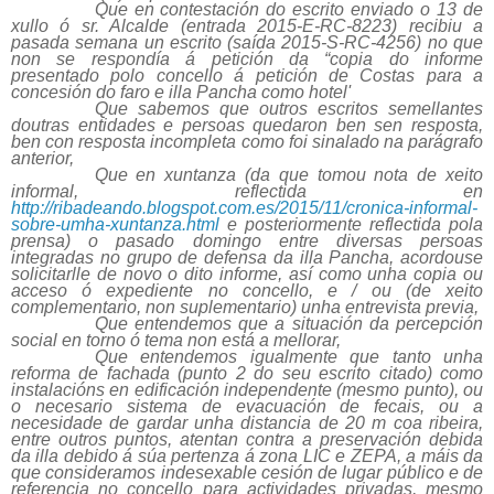
Que en contestación do escrito enviado o 13 de
xullo ó sr. Alcalde (entrada 2015-E-RC-8223) recibiu a
pasada semana un escrito (saída 2015-S-RC-4256) no que
non se respondía á petición da “copia do informe
presentado polo concello á petición de Costas para a
concesión do faro e illa Pancha como hotel'
Que sabemos que outros escritos semellantes
doutras entidades e persoas quedaron ben sen resposta,
ben con resposta incompleta como foi sinalado na parágrafo
anterior,
Que en xuntanza (da que tomou nota de xeito
informal, reflectida en
http://ribadeando.blogspot.com.es/2015/11/cronica-informal-
sobre-umha-xuntanza.html
e posteriormente reflectida pola
prensa) o pasado domingo entre diversas persoas
integradas no grupo de defensa da illa Pancha, acordouse
solicitarlle de novo o dito informe, así como unha copia ou
acceso ó expediente no concello, e / ou (de xeito
complementario, non suplementario) unha entrevista previa,
Que entendemos que a situación da percepción
social en torno ó tema non está a mellorar,
Que entendemos igualmente que tanto unha
reforma de fachada (punto 2 do seu escrito citado) como
instalacións en edificación independente (mesmo punto), ou
o necesario sistema de evacuación de fecais, ou a
necesidade de gardar unha distancia de 20 m coa ribeira,
entre outros puntos, atentan contra a preservación debida
da illa debido á súa pertenza á zona LIC e ZEPA, a máis da
que consideramos indesexable cesión de lugar público e de
referencia no concello para actividades privadas, mesmo