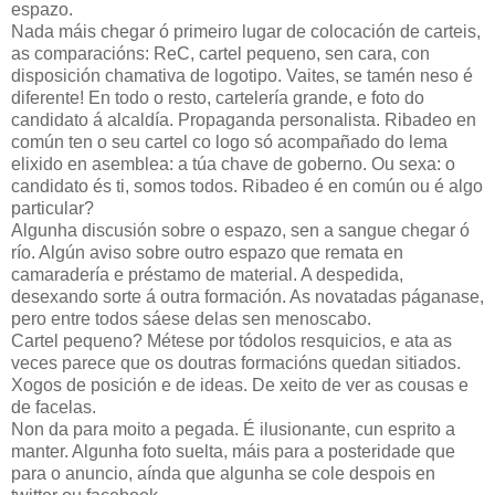
espazo.
Nada máis chegar ó primeiro lugar de colocación de carteis,
as comparacións: ReC, cartel pequeno, sen cara, con
disposición chamativa de logotipo. Vaites, se tamén neso é
diferente! En todo o resto, cartelería grande, e foto do
candidato á alcaldía. Propaganda personalista. Ribadeo en
común ten o seu cartel co logo só acompañado do lema
elixido en asemblea: a túa chave de goberno. Ou sexa: o
candidato és ti, somos todos. Ribadeo é en común ou é algo
particular?
Algunha discusión sobre o espazo, sen a sangue chegar ó
río. Algún aviso sobre outro espazo que remata en
camaradería e préstamo de material. A despedida,
desexando sorte á outra formación. As novatadas páganase,
pero entre todos sáese delas sen menoscabo.
Cartel pequeno? Métese por tódolos resquicios, e ata as
veces parece que os doutras formacións quedan sitiados.
Xogos de posición e de ideas. De xeito de ver as cousas e
de facelas.
Non da para moito a pegada. É ilusionante, cun esprito a
manter. Algunha foto suelta, máis para a posteridade que
para o anuncio, aínda que algunha se cole despois en