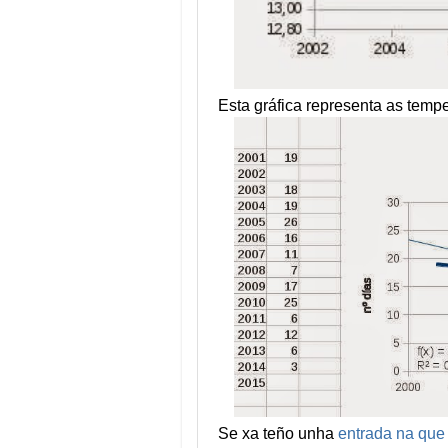
Esta gráfica representa as temp
Se xa teño unha
entrada na que