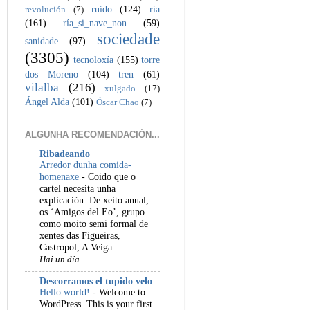
ruído
(124)
ría
revolución
(7)
(161)
ría_si_nave_non
(59)
sociedade
sanidade
(97)
(3305)
tecnoloxía
(155)
torre
dos Moreno
(104)
tren
(61)
vilalba
(216)
xulgado
(17)
Ángel Alda
(101)
Óscar Chao
(7)
ALGUNHA RECOMENDACIÓN...
Ribadeando
Arredor dunha comida-
homenaxe
-
Coido que o
cartel necesita unha
explicación: De xeito anual,
os ‘Amigos del Eo’, grupo
como moito semi formal de
xentes das Figueiras,
Castropol, A Veiga ...
Hai un día
Descorramos el tupido velo
Hello world!
-
Welcome to
WordPress. This is your first