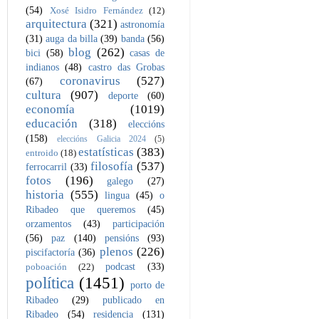
(54)
Xosé Isidro Fernández
(12)
arquitectura
(321)
astronomía
(31)
auga da billa
(39)
banda
(56)
blog
(262)
bici
(58)
casas de
indianos
(48)
castro das Grobas
coronavirus
(527)
(67)
cultura
(907)
deporte
(60)
economía
(1019)
educación
(318)
eleccións
(158)
eleccións Galicia 2024
(5)
estatísticas
(383)
entroido
(18)
filosofía
(537)
ferrocarril
(33)
fotos
(196)
galego
(27)
historia
(555)
lingua
(45)
o
Ribadeo que queremos
(45)
orzamentos
(43)
participación
(56)
paz
(140)
pensións
(93)
plenos
(226)
piscifactoría
(36)
podcast
(33)
poboación
(22)
política
(1451)
porto de
Ribadeo
(29)
publicado en
Ribadeo
(54)
residencia
(131)