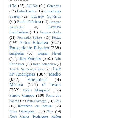
15M
(37)
ACISA
(61)
Catedrais
(74)
Celia Castro
(33)
Covadonga
Suárez
(29)
Eduardo Gutiérrez
(44)
Emilio Piñeiroa
(41)
Enrique
Evaristo
Sampedro
(8)
Lombardero
(131)
Farruco Graña
Festas
(24)
Fernando Suárez
(13)
Fotos Ribadeo
(627)
(136)
Fotos ría de Ribadeo
(288)
Galipedia
(60)
Hernán Naval
Illa Pancha
(265)
(134)
Iván
Rodríguez
(18)
Jorge Sampedro
(7)
José
José A. Salvatierra Rico
(23)
Mª Rodríguez
(384)
Medio
(977)
Meteoroloxía
(91)
Música
(221)
O Tesón
(252)
Pablo Mosquera
(135)
Pancho Campos
(130)
Ponte dos
Santos
(15)
Primi Nécega
(11)
ReC
Recuncho da lectura
(63)
(16)
Suso Fernández
(143)
Xira
(19)
Xosé Carlos Rodríguez Rañón