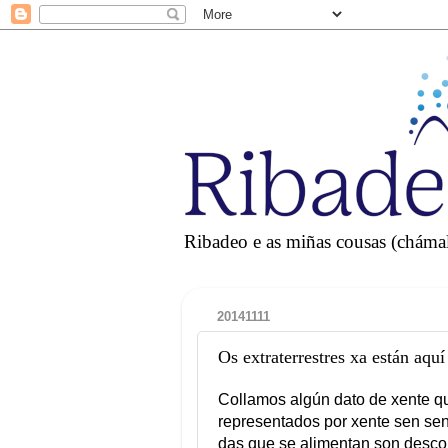
Ribadeo e as miñas cousas (chámall
20141111
Os extraterrestres xa están aquí
Collamos algún dato de xente que
representados por xente sen se
das que se alimentan son descoñ