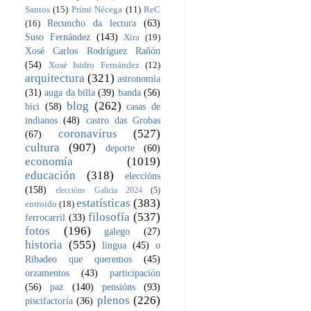
Santos
(15)
Primi Nécega
(11)
ReC
Recuncho da lectura
(63)
(16)
Suso Fernández
(143)
Xira
(19)
Xosé Carlos Rodríguez Rañón
(54)
Xosé Isidro Fernández
(12)
arquitectura
(321)
astronomía
(31)
auga da billa
(39)
banda
(56)
blog
(262)
bici
(58)
casas de
indianos
(48)
castro das Grobas
coronavirus
(527)
(67)
cultura
(907)
deporte
(60)
economía
(1019)
educación
(318)
eleccións
(158)
eleccións Galicia 2024
(5)
estatísticas
(383)
entroido
(18)
filosofía
(537)
ferrocarril
(33)
fotos
(196)
galego
(27)
historia
(555)
lingua
(45)
o
Ribadeo que queremos
(45)
orzamentos
(43)
participación
(56)
paz
(140)
pensións
(93)
plenos
(226)
piscifactoría
(36)