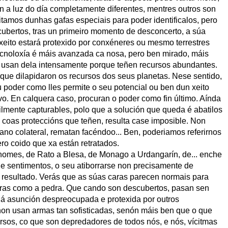
n a luz do día completamente diferentes, mentres outros son
itamos dunhas gafas especiais para poder identificalos, pero
ubertos, tras un primeiro momento de desconcerto, a súa
xeito estará protexido por conxéneres ou mesmo terrestres
ecnoloxía é máis avanzada ca nosa, pero ben mirado, máis
usan dela intensamente porque teñen recursos abundantes.
rque dilapidaron os recursos dos seus planetas. Nese sentido,
poder como lles permite o seu potencial ou ben dun xeito
ivo. En calquera caso, procuran o poder como fin último. Aínda
ilmente capturables, polo que a solución que queda é abatilos
 coas proteccións que teñen, resulta case imposible. Non
ano colateral, rematan facéndoo... Ben, poderiamos referirnos
ero coido que xa están retratados.
 nomes, de Rato a Blesa, de Monago a Urdangarín, de... enche
 de sentimentos, o seu atiborrarse non precisamente de
 resultado. Verás que as súas caras parecen normais para
ras como a pedra. Que cando son descubertos, pasan sen
 á asunción despreocupada e protexida por outros
on usan armas tan sofisticadas, senón máis ben que o que
ursos, co que son depredadores de todos nós, e nós, vícitmas