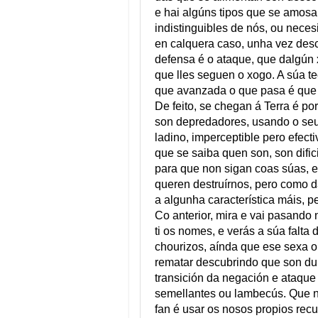
e hai algúns tipos que se amosa
indistinguibles de nós, ou neces
en calquera caso, unha vez desc
defensa é o ataque, que dalgún 
que lles seguen o xogo. A súa t
que avanzada o que pasa é que 
De feito, se chegan á Terra é po
son depredadores, usando o seu 
ladino, imperceptible pero efect
que se saiba quen son, son dific
para que non sigan coas súas, e
queren destruírnos, pero como d
a algunha característica máis, p
Co anterior, mira e vai pasando
ti os nomes, e verás a súa falta
chourizos, aínda que ese sexa o
rematar descubrindo que son du
transición da negación e ataque
semellantes ou lambecús. Que n
fan é usar os nosos propios rec