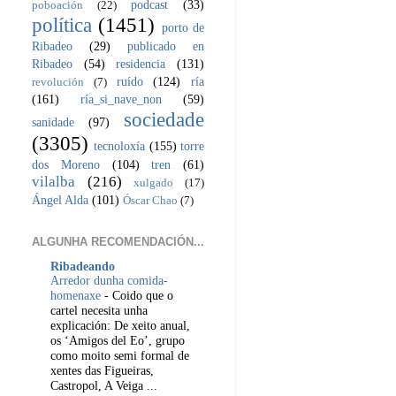
podcast
(33)
poboación
(22)
política
(1451)
porto de
Ribadeo
(29)
publicado en
Ribadeo
(54)
residencia
(131)
ruído
(124)
ría
revolución
(7)
(161)
ría_si_nave_non
(59)
sociedade
sanidade
(97)
(3305)
tecnoloxía
(155)
torre
dos Moreno
(104)
tren
(61)
vilalba
(216)
xulgado
(17)
Ángel Alda
(101)
Óscar Chao
(7)
ALGUNHA RECOMENDACIÓN...
Ribadeando
Arredor dunha comida-
homenaxe
-
Coido que o
cartel necesita unha
explicación: De xeito anual,
os ‘Amigos del Eo’, grupo
como moito semi formal de
xentes das Figueiras,
Castropol, A Veiga ...