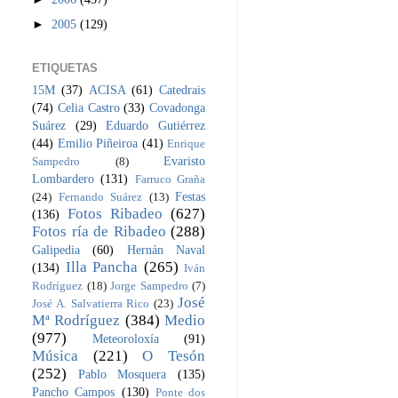
►
2005
(129)
ETIQUETAS
15M
(37)
ACISA
(61)
Catedrais
(74)
Celia Castro
(33)
Covadonga
Suárez
(29)
Eduardo Gutiérrez
(44)
Emilio Piñeiroa
(41)
Enrique
Evaristo
Sampedro
(8)
Lombardero
(131)
Farruco Graña
Festas
(24)
Fernando Suárez
(13)
Fotos Ribadeo
(627)
(136)
Fotos ría de Ribadeo
(288)
Galipedia
(60)
Hernán Naval
Illa Pancha
(265)
(134)
Iván
Rodríguez
(18)
Jorge Sampedro
(7)
José
José A. Salvatierra Rico
(23)
Mª Rodríguez
(384)
Medio
(977)
Meteoroloxía
(91)
Música
(221)
O Tesón
(252)
Pablo Mosquera
(135)
Pancho Campos
(130)
Ponte dos