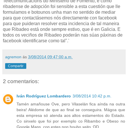
Telecomunicacións do Ministerio de Fomento, e como
ribadense de adopción foi sensible a esta cuestión que lle
formulamos e botounos unha man no sentido de mediar
para que contactásemos nós directamente con facebook
para que puideran resolver esta incidencia de tal maneira
que Ribadeo está onde sempre estivo, que é en Galicia. E
todos os veciños de Ribadeo poderán nas súas páxinas de
facebook identificarse como tal".'
agremon
ás
3/08/2014 09:47:00 a.m.
Compartir
2 comentarios:
Iván Rodríguez Lombardero
3/08/2014 10:42 p.m.
Tamén amañouse Ove, pero Vilaselán fica aínda na outra
beira! Alédome de que ao final se conseguira. Mágoa que
esta empresa só atenda aos altos estamentos do Estado.
Co sinxelo que foi por exemplo co Ribambo e Obeso no
Google Maps, con estes non houbo xeito.;DD