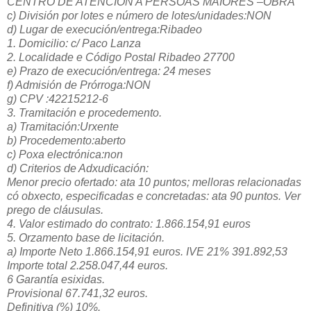
CENTRO DE ATENCION A PERSOAS MAIORES –OBRA
c) División por lotes e número de lotes/unidades:NON
d) Lugar de execución/entrega:Ribadeo
1. Domicilio: c/ Paco Lanza
2. Localidade e Código Postal Ribadeo 27700
e) Prazo de execución/entrega: 24 meses
f) Admisión de Prórroga:NON
g) CPV :42215212-6
3. Tramitación e procedemento.
a) Tramitación:Urxente
b) Procedemento:aberto
c) Poxa electrónica:non
d) Criterios de Adxudicación:
Menor precio ofertado: ata 10 puntos; melloras relacionadas
có obxecto, especificadas e concretadas: ata 90 puntos. Ver
prego de cláusulas.
4. Valor estimado do contrato: 1.866.154,91 euros
5. Orzamento base de licitación.
a) Importe Neto 1.866.154,91 euros. IVE 21% 391.892,53
Importe total 2.258.047,44 euros.
6 Garantía esixidas.
Provisional 67.741,32 euros.
Definitiva (%) 10%.