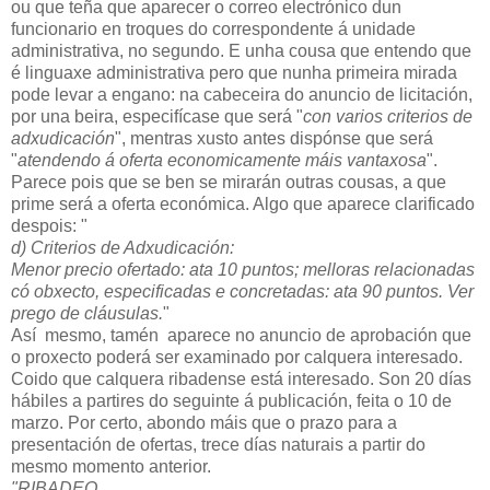
ou que teña que aparecer o correo electrónico dun
funcionario en troques do correspondente á unidade
administrativa, no segundo. E unha cousa que entendo que
é linguaxe administrativa pero que nunha primeira mirada
pode levar a engano: na cabeceira do anuncio de licitación,
por una beira, especifícase que será "
con varios criterios de
adxudicación
", mentras xusto antes dispónse que será
"
atendendo á oferta economicamente máis vantaxosa
".
Parece pois que se ben se mirarán outras cousas, a que
prime será a oferta económica. Algo que aparece clarificado
despois: "
d) Criterios de Adxudicación:
Menor precio ofertado: ata 10 puntos; melloras relacionadas
có obxecto, especificadas e concretadas: ata 90 puntos. Ver
prego de cláusulas.
"
Así mesmo, tamén aparece no anuncio de aprobación que
o proxecto poderá ser examinado por calquera interesado.
Coido que calquera ribadense está interesado. Son 20 días
hábiles a partires do seguinte á publicación, feita o 10 de
marzo. Por certo, abondo máis que o prazo para a
presentación de ofertas, trece días naturais a partir do
mesmo momento anterior.
"RIBADEO