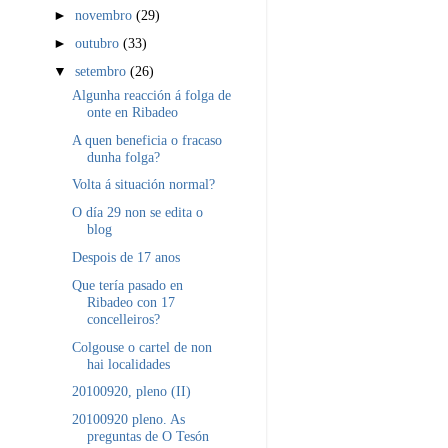
►
novembro
(29)
►
outubro
(33)
▼
setembro
(26)
Algunha reacción á folga de
onte en Ribadeo
A quen beneficia o fracaso
dunha folga?
Volta á situación normal?
O día 29 non se edita o
blog
Despois de 17 anos
Que tería pasado en
Ribadeo con 17
concelleiros?
Colgouse o cartel de non
hai localidades
20100920, pleno (II)
20100920 pleno. As
preguntas de O Tesón