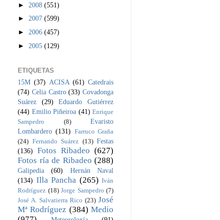
►
2008
(551)
►
2007
(599)
►
2006
(457)
►
2005
(129)
ETIQUETAS
15M
(37)
ACISA
(61)
Catedrais
(74)
Celia Castro
(33)
Covadonga
Suárez
(29)
Eduardo Gutiérrez
(44)
Emilio Piñeiroa
(41)
Enrique
Evaristo
Sampedro
(8)
Lombardero
(131)
Farruco Graña
Festas
(24)
Fernando Suárez
(13)
Fotos Ribadeo
(627)
(136)
Fotos ría de Ribadeo
(288)
Galipedia
(60)
Hernán Naval
Illa Pancha
(265)
(134)
Iván
Rodríguez
(18)
Jorge Sampedro
(7)
José
José A. Salvatierra Rico
(23)
Mª Rodríguez
(384)
Medio
(977)
Meteoroloxía
(91)