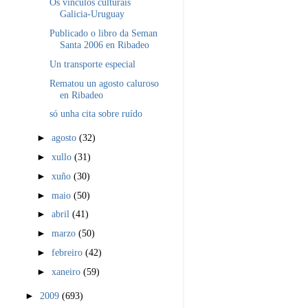
Os vínculos culturais
Galicia-Uruguay
Publicado o libro da Seman
Santa 2006 en Ribadeo
Un transporte especial
Rematou un agosto caluroso
en Ribadeo
só unha cita sobre ruído
►
agosto
(32)
►
xullo
(31)
►
xuño
(30)
►
maio
(50)
►
abril
(41)
►
marzo
(50)
►
febreiro
(42)
►
xaneiro
(59)
►
2009
(693)