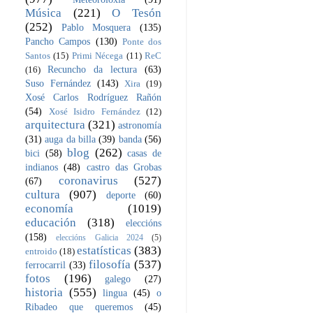
Música
(221)
O Tesón
(252)
Pablo Mosquera
(135)
Pancho Campos
(130)
Ponte dos
Santos
(15)
Primi Nécega
(11)
ReC
Recuncho da lectura
(63)
(16)
Suso Fernández
(143)
Xira
(19)
Xosé Carlos Rodríguez Rañón
(54)
Xosé Isidro Fernández
(12)
arquitectura
(321)
astronomía
(31)
auga da billa
(39)
banda
(56)
blog
(262)
bici
(58)
casas de
indianos
(48)
castro das Grobas
coronavirus
(527)
(67)
cultura
(907)
deporte
(60)
economía
(1019)
educación
(318)
eleccións
(158)
eleccións Galicia 2024
(5)
estatísticas
(383)
entroido
(18)
filosofía
(537)
ferrocarril
(33)
fotos
(196)
galego
(27)
historia
(555)
lingua
(45)
o
Ribadeo que queremos
(45)