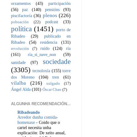
orzamentos
(43)
participación
(56)
paz
(140)
pensións
(93)
plenos
(226)
piscifactoría
(36)
podcast
(33)
poboación
(22)
política
(1451)
porto de
Ribadeo
(29)
publicado en
Ribadeo
(54)
residencia
(131)
ruído
(124)
ría
revolución
(7)
(161)
ría_si_nave_non
(59)
sociedade
sanidade
(97)
(3305)
tecnoloxía
(155)
torre
dos Moreno
(104)
tren
(61)
vilalba
(216)
xulgado
(17)
Ángel Alda
(101)
Óscar Chao
(7)
ALGUNHA RECOMENDACIÓN...
Ribadeando
Arredor dunha comida-
homenaxe
-
Coido que o
cartel necesita unha
explicación: De xeito anual,