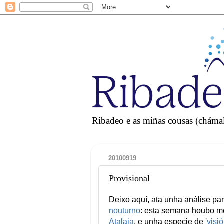
Ribadeo e as miñas cousas (chámall
20100919
Provisional
Deixo aquí, ata unha análise part
nouturno
: esta semana houbo m
Atalaia
, e unha especie de '
visió