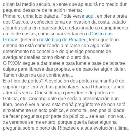
dirían fai medio século, a xente que aplaudirá no medio dun
pequeno desastre de relación interna:
Primeiro, unha foto tratada. Pode verse
aquí
, en plena praia
dos Castros, o coñecido tema da invasión da costa, tratado
algunha volta en ribadeando, e relacionado co cumprimento
da lei de costas, como se vai ver tamén o
Castro das
Grobas
, (referido
neste blog de Ribadeo
, tema que teño
entendido está comezando a mirarse con algo máis
detenimento no concello e do que sigo pendente de
averiguar detalles como dixen o outro día.
O PXOM segue a dar materia para lume a base de botarse
culpas para librarse das propias, e de paso ter algún titular.
Tamén dixen xa que continuaría...
E o libro de portos? A evolución dos portos na mariña é de
supoñer que terá verbas particulares para Ribadeo, cando
ademáis ven a Conselleira, o presidente de portos de
Galicia, etc. Coidaba onte que sería a presentación dun
libro, pero ó ver a nova esta mañá pregúntome se non será
sinxelamente un acto político, e como tal, sen posibilidade
de facer preguntas por parte do público... se é así, non vou.
xa veremos se me entero, porque quería facer algunha
pregunta sobre o porto de Ribadeo e a súa evolución última,