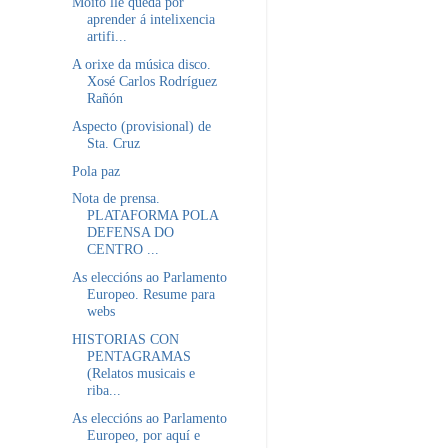
Moito lle queda por
aprender á intelixencia
artifi...
A orixe da música disco.
Xosé Carlos Rodríguez
Rañón
Aspecto (provisional) de
Sta. Cruz
Pola paz
Nota de prensa.
PLATAFORMA POLA
DEFENSA DO
CENTRO ...
As eleccións ao Parlamento
Europeo. Resume para
webs
HISTORIAS CON
PENTAGRAMAS
(Relatos musicais e
riba...
As eleccións ao Parlamento
Europeo, por aquí e