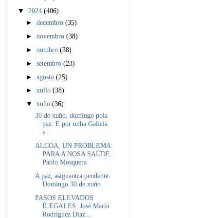
▼
2024
(406)
►
decembro
(35)
►
novembro
(38)
►
outubro
(38)
►
setembro
(23)
►
agosto
(25)
►
xullo
(38)
▼
xuño
(36)
30 de xuño, domingo pola
paz. E por unha Galicia
s...
ALCOA, UN PROBLEMA
PARA A NOSA SAÚDE.
Pablo Mosquera
A paz, asignautra pendente.
Domingo 30 de xuño
PASOS ELEVADOS
ILEGALES. José María
Rodríguez Díaz...