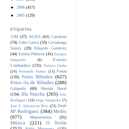
►
2006
(457)
►
2005
(129)
ETIQUETAS
15M
(37)
ACISA
(61)
Catedrais
(74)
Celia Castro
(33)
Covadonga
Suárez
(29)
Eduardo Gutiérrez
(44)
Emilio Piñeiroa
(41)
Enrique
Evaristo
Sampedro
(8)
Lombardero
(131)
Farruco Graña
Festas
(24)
Fernando Suárez
(13)
Fotos Ribadeo
(627)
(136)
Fotos ría de Ribadeo
(288)
Galipedia
(60)
Hernán Naval
Illa Pancha
(265)
(134)
Iván
Rodríguez
(18)
Jorge Sampedro
(7)
José
José A. Salvatierra Rico
(23)
Mª Rodríguez
(384)
Medio
(977)
Meteoroloxía
(91)
Música
(221)
O Tesón
(252)
Pablo Mosquera
(135)