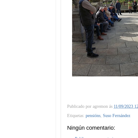
Publicado por
agremon
ás
11/09/2023 1
Etiquetas:
pensións
,
Suso Fernández
Ningún comentario: