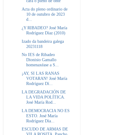
cara ó pleno de onte
Acta do pleno ordinario de
10 de outubro de 2023
d...
¿Y RIBADEO? José María
Rodríguez Díaz (2010)
Izado da bandeira galega
20231118
No IES de Ribadeo
Dionisio Gamallo
homenaxéase a S...
¡AY, SI LAS RANAS
VOTARAN! José María
Rodríguez Dí...
LA DEGRADACIÓN DE
LA VIDA POLÍTICA.
José María Rod...
LA DEMOCRACIA NO ES
ESTO. José María
Rodríguez Día...
ESCUDO DE ARMAS DE
VILA ROSITA. Pancho