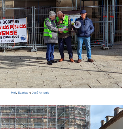
Meli
,
Evaristo
e
José Antonio