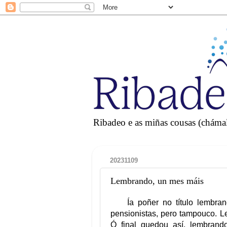
Ribadeo e as miñas cousas (chámall
20231109
Lembrando, un mes máis
Ía poñer no título lembr
pensionistas, pero tampouco. 
Ó final quedou así, lembrand