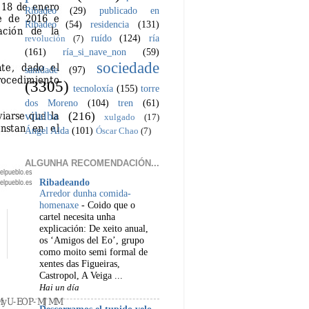
Ribadeo
(29)
publicado en
Ribadeo
(54)
residencia
(131)
ruído
(124)
ría
revolución
(7)
(161)
ría_si_nave_non
(59)
sociedade
sanidade
(97)
(3305)
tecnoloxía
(155)
torre
dos Moreno
(104)
tren
(61)
vilalba
(216)
xulgado
(17)
Ángel Alda
(101)
Óscar Chao
(7)
ALGUNHA RECOMENDACIÓN...
Ribadeando
Arredor dunha comida-
homenaxe
-
Coido que o
cartel necesita unha
explicación: De xeito anual,
os ‘Amigos del Eo’, grupo
como moito semi formal de
xentes das Figueiras,
Castropol, A Veiga ...
Hai un día