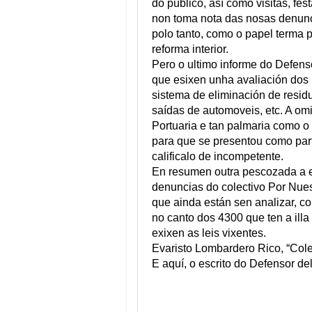
do público, así como visitas, fes
non toma nota das nosas denunc
polo tanto, como o papel terma p
reforma interior.
Pero o ultimo informe do Defens
que esixen unha avaliación dos i
sistema de eliminación de residu
saídas de automoveis, etc. A omi
Portuaria e tan palmaria como 
para que se presentou como par
calificalo de incompetente.
En resumen outra pescozada a es
denuncias do colectivo Por Nues
que ainda están sen analizar, c
no canto dos 4300 que ten a ill
exixen as leis vixentes.
Evaristo Lombardero Rico, “Cole
E aquí, o escrito do Defensor de