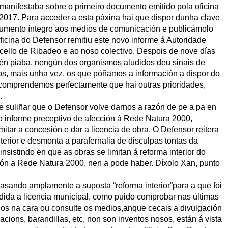
 manifestaba sobre o primeiro documento emitido pola oficina
 2017. Para acceder a esta páxina hai que dispor dunha clave
ocumento íntegro aos medios de comunicación e publicámolo
ficina do Defensor remitiu este novo informe á Autoridade
ncello de Ribadeo e ao noso colectivo. Despois de nove días
uén piaba, nengún dos organismos aludidos deu sinais de
nos, mais unha vez, os que póñamos a información a dispor do
 comprendemos perfectamente que hai outras prioridades,
.
 suliñar que o Defensor volve darnos a razón de pe a pa en
 o informe preceptivo de afección á Rede Natura 2000,
mitar a concesión e dar a licencia de obra. O Defensor reitera
terior e desmonta a parafernalia de disculpas tontas da
nsistindo en que as obras se limitan á reforma interior do
ción a Rede Natura 2000, nen a pode haber. Díxolo Xan, punto
basando amplamente a suposta “reforma interior”para a que foi
ida a licencia municipal, como puido comprobar nas últimas
os na cara ou consulte os medios,anque cecais a divulgación
acions, barandillas, etc, non son inventos nosos, están á vista