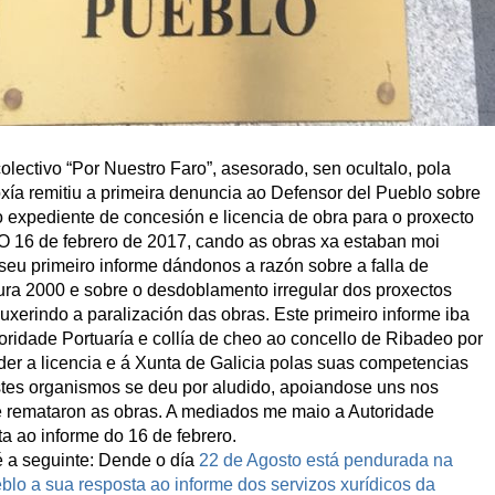
lectivo “Por Nuestro Faro”, asesorado, sen ocultalo, pola
ía remitiu a primeira denuncia ao Defensor del Pueblo sobre
o expediente de concesión e licencia de obra para o proxecto
. O 16 de febrero de 2017, cando as obras xa estaban moi
seu primeiro informe dándonos a razón sobre a falla de
ra 2000 e sobre o desdoblamento irregular dos proxectos
uxerindo a paralización das obras. Este primeiro informe iba
oridade Portuaría e collía de cheo ao concello de Ribadeo por
er a licencia e á Xunta de Galicia polas suas competencias
es organismos se deu por aludido, apoiandose uns nos
e remataron as obras. A mediados me maio a Autoridade
a ao informe do 16 de febrero.
é a seguinte: Dende o día
22 de Agosto está pendurada na
lo a sua resposta ao informe dos servizos xurídicos da