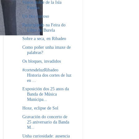
Visión doble de la Isla
Pancha
Un fito curioso
Participando na Feira do
Libro de Burela
Sobre a seca, en Ribadeo
Como poñer unha imaxe de
palabras?
Os bloques, invadidos
#cortesdeluzRibadeo
Historia dos cortes de luz
en ...
Exposición dos 25 anos da
Banda de Música
Municipa...
Hoxe, eclipse de Sol
Gravación do concerto de
25 aniversario da Banda
M...
Unha curiosidade: ausencia