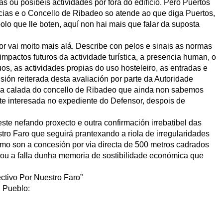
tas ou posibeis actividades por fora do edificio. Pero Puertos
ias e o Concello de Ribadeo so atende ao que diga Puertos,
olo que lle boten, aquí non hai mais que falar da suposta
or vai moito mais alá. Describe con pelos e sinais as normas
mpactos futuros da actividade turística, a presencia human, o
os, as actividades propias do uso hosteleiro, as entradas e
sión reiterada desta avaliación por parte da Autoridade
o a calada do concello de Ribadeo que ainda non sabemos
te interesada no expediente do Defensor, despois de
te nefando proxecto e outra confirmación irrebatibel das
tro Faro que seguirá prantexando a riola de irregularidades
omo son a concesión por via directa de 500 metros cadrados
a ou a falla dunha memoria de sostibilidade económica que
ctivo Por Nuestro Faro”
l Pueblo: