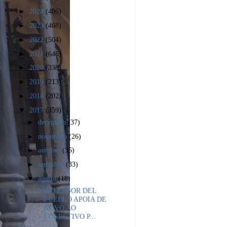
►
2024
(406)
►
2023
(468)
►
2022
(504)
►
2021
(646)
►
2020
(338)
►
2019
(213)
►
2018
(202)
▼
2017
(359)
►
decembro
(37)
►
novembro
(26)
►
outubro
(35)
►
setembro
(33)
▼
agosto
(18)
O DEFENSOR DEL
PUEBLO APOIA DE
NOVO AO
COLECTIVO P...