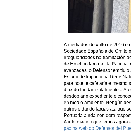
A mediados de xullo de 2016 o co
Sociedade Española de Ornitolox
irregularidades na tramitación d
de Hotel no faro da Illa Pancha
avanzadas, o Defensor emitiu o 
Estudo de Impacto na Rede Natu
para hotel e cafetaría e mesmo s
dirixido fundamentalmente a Aut
desdoblar o expediente e conced
en medio ambiente. Nengún dest
outros e dando largas ata que s
Portuaria ainda non dera respost
A información que temos agora 
páxina web do Defensor del Pueb