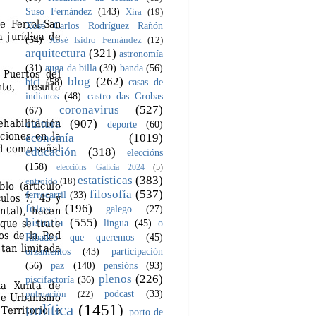
Suso Fernández
(143)
Xira
(19)
Xosé Carlos Rodríguez Rañón
(54)
Xosé Isidro Fernández
(12)
arquitectura
(321)
astronomía
(31)
auga da billa
(39)
banda
(56)
blog
(262)
bici
(58)
casas de
indianos
(48)
castro das Grobas
coronavirus
(527)
(67)
cultura
(907)
deporte
(60)
economía
(1019)
educación
(318)
eleccións
(158)
eleccións Galicia 2024
(5)
estatísticas
(383)
entroido
(18)
filosofía
(537)
ferrocarril
(33)
fotos
(196)
galego
(27)
historia
(555)
lingua
(45)
o
Ribadeo que queremos
(45)
orzamentos
(43)
participación
(56)
paz
(140)
pensións
(93)
plenos
(226)
piscifactoría
(36)
podcast
(33)
poboación
(22)
política
(1451)
porto de