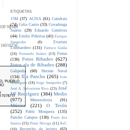
ETIQUETAS
15M
(37)
ACISA
(61)
Catedrais
(74)
Celia Castro
(33)
Covadonga
Suárez
(29)
Eduardo Gutiérrez
(44)
Emilio Piñeiroa
(41)
Enrique
Evaristo
Sampedro
(8)
Lombardero
(131)
Farruco Graña
Festas
(24)
Fernando Suárez
(13)
Fotos Ribadeo
(627)
(136)
Fotos ría de Ribadeo
(288)
Galipedia
(60)
Hernán Naval
Illa Pancha
(265)
(134)
Iván
Rodríguez
(18)
Jorge Sampedro
(7)
José
José A. Salvatierra Rico
(23)
Mª Rodríguez
(384)
Medio
(977)
Meteoroloxía
(91)
Música
(221)
O Tesón
(252)
Pablo Mosquera
(135)
Pancho Campos
(130)
Ponte dos
Santos
(15)
Primi Nécega
(11)
ReC
Recuncho da lectura
(63)
(16)