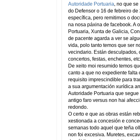
Autoridade Portuaria
, no que se
do Defensor o 16 de febreiro de
específica, pero remitimos o d
na nosa páxina de facebook. A o
Portuaria, Xunta de Galicia, Co
de pacente agarda a ver se alg
vida, polo tanto temos que ser 
vecindario. Están desculpados,
concertos, festas, enchentes, etc
De xeito moi resumido temos que
canto a que no expediente falta
requisito imprescindible para tra
a sua argumentación xurídica an
Autoridade Portuaria que segue i
antigo faro versus non hai afec
redondo.
O certo e que as obras están re
xestionada a concesión e conced
semanas todo aquel que teña oll
non foi excesiva. Muretes, excav