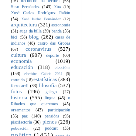
Recuncho da lectura
(63)
(16)
Suso Fernández
(143)
Xira
(19)
Xosé Carlos Rodríguez Rañón
(54)
Xosé Isidro Fernández
(12)
arquitectura
(321)
astronomía
(31)
auga da billa
(39)
banda
(56)
blog
(262)
bici
(58)
casas de
indianos
(48)
castro das Grobas
coronavirus
(527)
(67)
cultura
(907)
deporte
(60)
economía
(1019)
educación
(318)
eleccións
(158)
eleccións Galicia 2024
(5)
estatísticas
(383)
entroido
(18)
filosofía
(537)
ferrocarril
(33)
fotos
(196)
galego
(27)
historia
(555)
lingua
(45)
o
Ribadeo que queremos
(45)
orzamentos
(43)
participación
(56)
paz
(140)
pensións
(93)
plenos
(226)
piscifactoría
(36)
podcast
(33)
poboación
(22)
política
(1451)
porto de