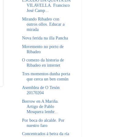
ESCUDO DA QUINTA DA
VILAVELLA. Francisco
José Camp...
Mirando Ribadeo con
outros ollos. Educar a
mirada
Nova ferida na illa Pancha
Movemento no porto de
Ribadeo
O comezo da historia de
Ribadeo en internet
Tres momentos dunha porta
que cerca un ben común
Asemblea de O Tesón
20170204
Borrow en A Mariña.
Artigo de Pablo
Mosquera lembr...
Por boca do alcalde. Por
nuestro faro
Concentrados á beira da ría