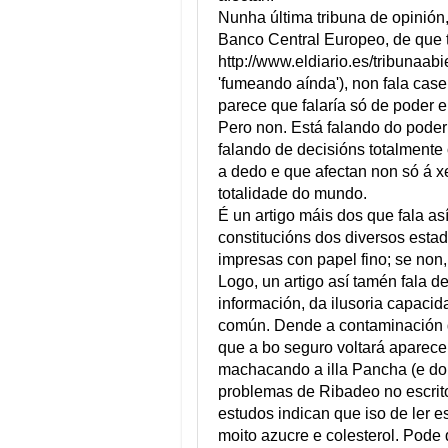
Nunha última tribuna de opinión
Banco Central Europeo, de que 
http://www.eldiario.es/tribunaa
'fumeando aínda'), non fala cas
parece que falaría só de poder e
Pero non. Está falando do poder
falando de decisións totalmente 
a dedo e que afectan non só á x
totalidade do mundo.
É un artigo máis dos que fala 
constitucións dos diversos est
impresas con papel fino; se non,
Logo, un artigo así tamén fala de
información, da ilusoria capacida
común. Dende a contaminación d
que a bo seguro voltará aparecer
machacando a illa Pancha (e do 
problemas de Ribadeo no escrito
estudos indican que iso de ler e
moito azucre e colesterol. Pode