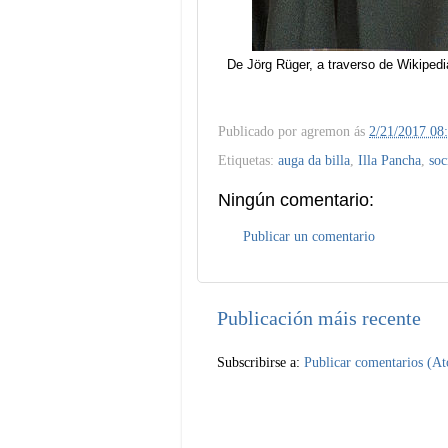
De Jörg Rüger, a traverso de Wikipedi
Publicado por
agremon
ás
2/21/2017 08
Etiquetas:
auga da billa
,
Illa Pancha
,
soc
Ningún comentario:
Publicar un comentario
Publicación máis recente
Subscribirse a:
Publicar comentarios (A