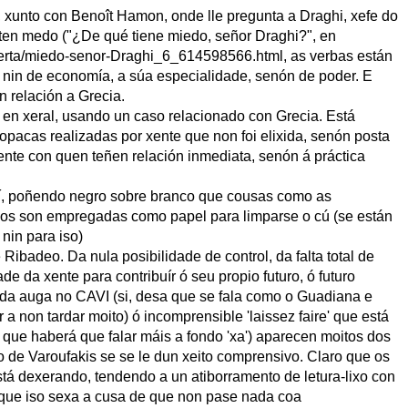
, xunto con Benoît Hamon, onde lle pregunta a Draghi, xefe do
ten medo ("¿De qué tiene miedo, señor Draghi?", en
bierta/miedo-senor-Draghi_6_614598566.html, as verbas están
e nin de economía, a súa especialidade, senón de poder. E
n relación a Grecia.
 en xeral, usando un caso relacionado con Grecia. Está
opacas realizadas por xente que non foi elixida, senón posta
ente con quen teñen relación inmediata, senón á práctica
así, poñendo negro sobre branco que cousas como as
ados son empregadas como papel para limparse o cú (se están
 nin para iso)
 Ribadeo. Da nula posibilidade de control, da falta total de
de da xente para contribuír ó seu propio futuro, ó futuro
a auga no CAVI (si, desa que se fala como o Guadiana e
 a non tardar moito) ó incomprensible 'laissez faire' que está
que haberá que falar máis a fondo 'xa') aparecen moitos dos
 de Varoufakis se se le dun xeito comprensivo. Claro que os
stá dexerando, tendendo a un atiborramento de letura-lixo con
 que iso sexa a cusa de que non pase nada coa