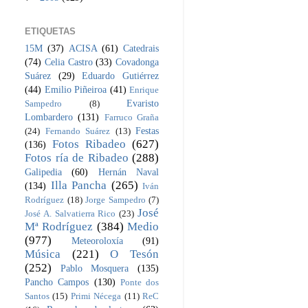
ETIQUETAS
15M
(37)
ACISA
(61)
Catedrais
(74)
Celia Castro
(33)
Covadonga
Suárez
(29)
Eduardo Gutiérrez
(44)
Emilio Piñeiroa
(41)
Enrique
Evaristo
Sampedro
(8)
Lombardero
(131)
Farruco Graña
Festas
(24)
Fernando Suárez
(13)
Fotos Ribadeo
(627)
(136)
Fotos ría de Ribadeo
(288)
Galipedia
(60)
Hernán Naval
Illa Pancha
(265)
(134)
Iván
Rodríguez
(18)
Jorge Sampedro
(7)
José
José A. Salvatierra Rico
(23)
Mª Rodríguez
(384)
Medio
(977)
Meteoroloxía
(91)
Música
(221)
O Tesón
(252)
Pablo Mosquera
(135)
Pancho Campos
(130)
Ponte dos
Santos
(15)
Primi Nécega
(11)
ReC