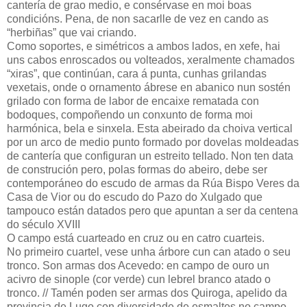
cantería de grao medio, e consérvase en moi boas
condicións. Pena, de non sacarlle de vez en cando as
“herbiñas” que vai criando.
Como soportes, e simétricos a ambos lados, en xefe, hai
uns cabos enroscados ou volteados, xeralmente chamados
“xiras”, que continúan, cara á punta, cunhas grilandas
vexetais, onde o ornamento ábrese en abanico nun sostén
grilado con forma de labor de encaixe rematada con
bodoques, compoñendo un conxunto de forma moi
harmónica, bela e sinxela. Esta abeirado da choiva vertical
por un arco de medio punto formado por dovelas moldeadas
de cantería que configuran un estreito tellado. Non ten data
de construción pero, polas formas do abeiro, debe ser
contemporáneo do escudo de armas da Rúa Bispo Veres da
Casa de Vior ou do escudo do Pazo do Xulgado que
tampouco están datados pero que apuntan a ser da centena
do século XVIII
O campo está cuarteado en cruz ou en catro cuarteis.
No primeiro cuartel, vese unha árbore cun can atado o seu
tronco. Son armas dos Acevedo: en campo de ouro un
acivro de sinople (cor verde) cun lebrel branco atado o
tronco. // Tamén poden ser armas dos Quiroga, apelido da
provincia de Lugo con diversidade de esmaltes no campo,