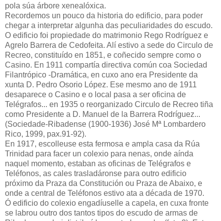
pola súa árbore xenealóxica.
Recordemos un pouco da historia do edificio, para poder
chegar a interpretar algunha das peculiaridades do escudo.
O edificio foi propiedade do matrimonio Rego Rodríguez e
Agrelo Barrera de Cedofeita. Alí estivo a sede do Circulo de
Recreo, constituído en 1851, e coñecido sempre como o
Casino. En 1911 compartía directiva común coa Sociedad
Filantrópico -Dramática, en cuxo ano era Presidente da
xunta D. Pedro Osorio López. Ese mesmo ano de 1911
desaparece o Casino e o local pasa a ser oficina de
Telégrafos... en 1935 o reorganizado Circulo de Recreo tiña
como Presidente a D. Manuel de la Barrera Rodríguez...
(Sociedade-Ribadense (1900-1936) José Mª Lombardero
Rico, 1999, pax.91-92).
En 1917, escolleuse esta fermosa e ampla casa da Rúa
Trinidad para facer un colexio para nenas, onde aínda
naquel momento, estaban as oficinas de Telégrafos e
Teléfonos, as cales trasladáronse para outro edificio
próximo da Praza da Constitución ou Praza de Abaixo, e
onde a central de Teléfonos estivo ata a década de 1970.
Ó edificio do colexio engadíuselle a capela, en cuxa fronte
se labrou outro dos tantos tipos do escudo de armas de