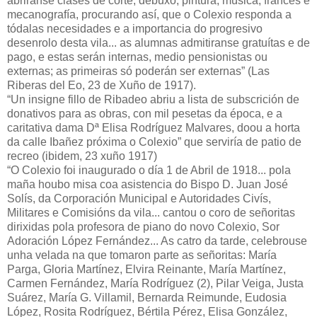
abriranse clases de corte, debuxo, pintura, música, francés e
mecanografía, procurando así, que o Colexio responda a
tódalas necesidades e a importancia do progresivo
desenrolo desta vila... as alumnas admitiranse gratuítas e de
pago, e estas serán internas, medio pensionistas ou
externas; as primeiras só poderán ser externas” (Las
Riberas del Eo, 23 de Xuño de 1917).
“Un insigne fillo de Ribadeo abriu a lista de subscrición de
donativos para as obras, con mil pesetas da época, e a
caritativa dama Dª Elisa Rodríguez Malvares, doou a horta
da calle Ibañez próxima o Colexio” que serviría de patio de
recreo (ibidem, 23 xuño 1917)
“O Colexio foi inaugurado o día 1 de Abril de 1918... pola
maña houbo misa coa asistencia do Bispo D. Juan José
Solís, da Corporación Municipal e Autoridades Civís,
Militares e Comisións da vila... cantou o coro de señoritas
dirixidas pola profesora de piano do novo Colexio, Sor
Adoración López Fernández... As catro da tarde, celebrouse
unha velada na que tomaron parte as señoritas: María
Parga, Gloria Martínez, Elvira Reinante, María Martínez,
Carmen Fernández, María Rodríguez (2), Pilar Veiga, Justa
Suárez, María G. Villamil, Bernarda Reimunde, Eudosia
López, Rosita Rodríguez, Bértila Pérez, Elisa González,