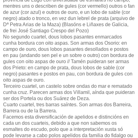
mentres uns o describen de gules (cor vermello) outros o fan
de azur (cor azul) e outros de ouro, e un lobo de sable (cor
negro) atado o tronco, en vez dun lebrel de prata (arquivo de
Dª Petra Arias de la Maza) (Blasóns e Liñaxes de Galicia,
de frei José Santiago Crespo del Pozo)
No segundo cuartel, dous lobos pasantes enmarcados
cunha bordura con oito aspas. Son armas dos Osorio: en
campo de ouro, dous lobos pasantes desollados e postos
en pau (andando sen pel e un sobre o outro) con bordura de
gules con oito aspas de ouro // Tamén puideran ser armas
dos Prieto: en campo de prata, dous lobos de sable (cor
negro) pasantes e postos en pau, con bordura de gules con
oito aspas de ouro.
Terceiro cuartel, un castelo sobre ondas do mar e rematado
cunha cruz. Parecen armas dos Villamil, aínda que puideran
ser dos Portela ou dos Suárez de Deza.
Cuarto cuartel, tres barras saíntes. Son armas dos Barreira,
Barrera ou de la Barrera.
Facemos esta diversificación de apelidos e distincións en
cada un dos cuarteis, debido a que non sabemos os
esmaltes do escudo, polo que a interpretación xusta só
pode levarse a cabo polos apelidos da familia do fidalgo ou