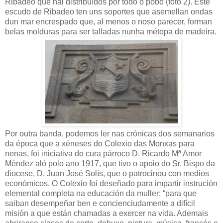
Ribadeo que hai distribuídos por todo o pobo (foto 2). Este
escudo de Ribadeo ten uns soportes que asemellan ondas
dun mar encrespado que, al menos o noso parecer, forman
belas molduras para ser talladas nunha métopa de madeira.
Por outra banda, podemos ler nas crónicas dos semanarios
da época que a xéneses do Colexio das Monxas para
nenas, foi iniciativa do cura párroco D. Ricardo Mª Amor
Méndez aló polo ano 1917, que tivo o apoio do Sr. Bispo da
diocese, D. Juan José Solís, que o patrocinou con medios
económicos. O Colexio foi deseñado para impartir instrución
elemental completa na educación da muller: “para que
saiban desempeñar ben e concienciudamente a difícil
misión a que están chamadas a exercer na vida. Ademais