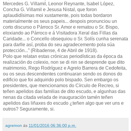
Mercedes G. Villamil, Leonor Reynante, Isabel López,
Concha G. Villamil e Jesusa Nistal, que foron
aplaudidísimas moi xustamente, pois todas bordaron
materialmente os seus papeis... despois pronunciou un
corto discurso o Párroco Sr. Amor e rematou o Sr. Bispo,
eloxiando ao Párroco e á Visitadora Xeral das Fillas da
Caridade... o Concello obsequiou o Sr. Solís cunha serenata
para darlle así, proba do seu agradecemento pola súa
protección...” (Ribadense, 4 de Abril de 1918).
Polo que relatan estas crónicas periodísticas da época da
realización do colexio, non se di nin se desprende que dito
matrimonio, Rego Rodríguez e Agrelo Barrera de Cedofeita,
ou os seus descendentes continuaran sendo os donos do
edificio que foi adquirido polo bispado. Sen embargo os
presidentes, que mencionamos do Círculo de Recreo, si
teñen apelidos das familias de dito escudo, e algunhas das
nenas da citada velada de inauguración tamén teñen
apelidos das liñaxes do escudo ¿teñen algo que ver uns e
outros? Seguramente, si.
agremon
ás
11/01/2016 06:36:00 p.m.