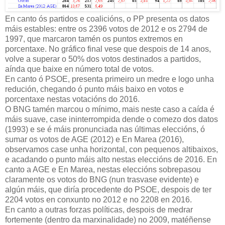
En canto ós partidos e coalicións, o PP presenta os datos
máis estables: entre os 2396 votos de 2012 e os 2794 de
1997, que marcaron tamén os puntos extremos en
porcentaxe. No gráfico final vese que despois de 14 anos,
volve a superar o 50% dos votos destinados a partidos,
aínda que baixe en número total de votos.
En canto ó PSOE, presenta primeiro un medre e logo unha
redución, chegando ó punto máis baixo en votos e
porcentaxe nestas votacións do 2016.
O BNG tamén marcou o mínimo, mais neste caso a caída é
máis suave, case ininterrompida dende o comezo dos datos
(1993) e se é máis pronunciada nas últimas eleccións, ó
sumar os votos de AGE (2012) e En Marea (2016),
observamos case unha horizontal, con pequenos altibaixos,
e acadando o punto máis alto nestas eleccións de 2016. En
canto a AGE e En Marea, nestas eleccións sobrepasou
claramente os votos do BNG (nun trasvase evidente) e
algún máis, que diría procedente do PSOE, despois de ter
2204 votos en conxunto no 2012 e no 2208 en 2016.
En canto a outras forzas políticas, despois de medrar
fortemente (dentro da marxinalidade) no 2009, matéñense