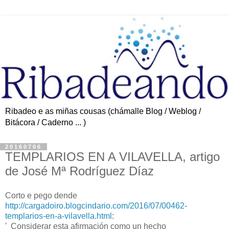
Ribadeo e as miñas cousas (chámalle Blog / Weblog /
Bitácora / Caderno ... )
20160706
TEMPLARIOS EN A VILAVELLA, artigo
de José Mª Rodríguez Díaz
Corto e pego dende
http://cargadoiro.blogcindario.com/2016/07/00462-
templarios-en-a-vilavella.html
:
' Considerar esta afirmación como un hecho