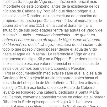
histórica Santiago de Vigo era el núcleo referencial más
importante de este contorno, antes de la existencia de los
núcleos de Cabanela y Porcillán que dieron origen a la
actual villa de Ribadeo, es una escritura de donación de
propiedades, hecha por García Vermúdez al monasterio de
Lourenzá en el año 1151, en la cual el donante fija la
situación de sus propiedades “entre las aguas de Vigo y del
Masma”: “…
facio
…
cartulam donacionis
…
de quantum
habeo et habere debeo ab aqua de Vigo usque ad aquam
de Masma
”, es decir, “…hago… escritura de donación… de
todo lo que poseo y debo poseer desde el agua de Vigo
hasta el agua del Masma”. La referencia a Vigo en este
documento del siglo XII y no a Rippa d´Euue demuestra la
inexistencia o escaso valor referencial en esas fechas de
estos dos últimos barrios de Cabanela y Porcilán.
Por la documentación medieval se sabe que la iglesia de
Santiago de Vigo ejerció funciones parroquiales hasta el
traslado del obispado de Mondoñedo a Ribadeo a finales
del siglo XII. En esa fecha el obispo Pelaio de Cebeira
levantó en Ribadeo una catedral dedicada a Santa María
del Campo, convertida posteriormente en colegiata al perder
Ribadeo la Sede episcopal, en el siglo XIII. La nueva
catedral vino a sustituir a la iglesia de Santiago de Vigo en