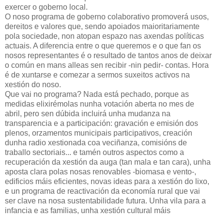
exercer o goberno local.
O noso programa de goberno colaborativo promoverá usos,
dereitos e valores que, sendo apoiados maioritariamente
pola sociedade, non atopan espazo nas axendas políticas
actuais. A diferencia entre o que queremos e o que fan os
nosos representantes é o resultado de tantos anos de deixar
o común en mans alleas sen recibir -nin pedir- contas. Hora
é de xuntarse e comezar a sermos suxeitos activos na
xestión do noso.
Que vai no programa? Nada está pechado, porque as
medidas elixirémolas nunha votación aberta no mes de
abril, pero sen dúbida incluirá unha mudanza na
transparencia e a participación: gravación e emisión dos
plenos, orzamentos municipais participativos, creación
dunha radio xestionada coa veciñanza, comisións de
traballo sectoriais... e tamén outros aspectos como a
recuperación da xestión da auga (tan mala e tan cara), unha
aposta clara polas nosas renovables -biomasa e vento-,
edificios máis eficientes, novas ideas para a xestión do lixo,
e un programa de reactivación da economía rural que vai
ser clave na nosa sustentabilidade futura. Unha vila para a
infancia e as familias, unha xestión cultural máis