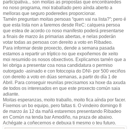
participativa... son moitas as propostas que encontraredes
no noso programa, moi traballado pero aínda aberto a
melloras que seguro poderedes proporcionar.
Tamén preguntan moitas persoas “quen vai na lista?”; pero é
que esta lista non a faremos desde ReC: calquera persoa
que estea de acordo co noso manifesto poderá presentarse
a finais de marzo ás primarias abertas, e nelas poderán
votar todas as persoas con dereito a voto en Ribadeo.
Para informar deste proxecto, dende a semana pasada
estamos a repartir un tríptico no que expoñemos de xeito
moi resumido os nosos obxectivos. Explicamos tamén que a
lei obriga a presentar coa nosa candidatura o permiso
outorgado -asinado e con fotocopia do DNI- por 500 veciños
con dereito a voto en dúas semanas, a partir do día 1 de
Abril. Para conseguir reunilas precisamos xa hoxe da axuda
de todos os interesados en que este proxecto común saia
adiante.
Moitas esperanzas, moito traballo, moito fica aínda por facer.
Fixemos un bo equipo, pero faltas ti. O vindeiro domingo 8
de marzo ás 12 da mañá estaremos presentando Ribadeo
en Común na tenda bar Amodiño, na praza de abaixo.
Achégate a coñecernos e debuxa ti mesmo o teu futuro.