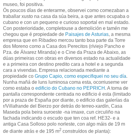
museo, foi positiva.
Ós poucos días de enterarme, observei como comezaban a
traballar xusto na casa da súa beira, a que antes ocupaba o
cubano e con un pequeno e curioso soportal en mal estado.
Con posterioridade, completouse a demolición e tamén me
chegou que é propiedade de
Paisajes de Asturias
, a mesma
empresa que en Ribadeo mercou tanto boa parte da Torre
dos Moreno como a Casa dos Perecitos (r/viejo Pancho e
Pza. de Álvarez Miranda) e o Cine da Praza de Abaixo, as
dúas primeiras con obras en diversos estado na actualidade
e a primeira con destino predito cara a hotel e a segunda
cara a vivendas. Empresa relacionada mediante a
propiedade co
Grupo Capio, como especifiquei no seu día
.
Nunha mañá de luns luminosa coma esta, ocorriuseme ver
como estaba o
edificio do Cubano no PEPRICH
. A toma de
pantalla correspondente centrada no edificio é esta (limitado
por a praza de España por diante, o edificio das galerías da
r/Villafrande del Bierzo por detrás do terreo-xardín, Casa
Maseda pola beira suroeste -na imaxe, cun circuliño na
fachada indicando o escudo que ten coa ref. HE32- e a
antiga Casa Solloso polo norleste, con algo máis de 19 m
2
de diante atrás e de 195 m
construídos de planta):