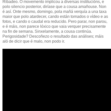
Ribadeo. O movemento implicou a diversas institucións, e
polo silencio posterior, diríase que a cousa amañouse. Non
é así. Onte mesmo, domingo, pola mañá verquía a una taxa
maior que polo atardecer, cando están tomados o vídeo e as
fotos, e cando o caudal era reducido. Pero parar, non parou,
e é máis, non parece lóxico que vaia verquer precisamente
na fin de semana. Sinxelamente, a cousa continúa.
Perigosidade? Descoñezo o resultado das análises; máis
aló de dicir que é malo, non podo ir.