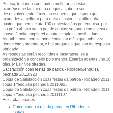
Por iso, tentando contribuír a mellorar as festas,
ocorréuseme lanzar unha enquisa sobre o seu
desenvolvemento. Fixen un esquema que espero que
axudedes a mellorar para outra ocasión, escollín unha
páxina que permite ata 100 contestacións por enquisa, por
iso poño abaixo xa un par de copias; segundo como vexa a
cousa, á noite ampliarei a outras copias a posibilidade.
Algunha nota: non se pode contestar máis que unha vez
dende cada ordenador, e hai preguntas que son de resposta
obrigada ...
As respostas serán recollidas e pasaránselles a
organización e concello polo menos. Estarán abertas uns 10
días. Máis? Vos diredes.
Satisfacción coas festas da patroa - Ribadeo//enquisa
pechada 20110923
Copia de Satisfacción coas festas da patroa - Ribadeo 2011
copia 1//enquisa pechada 20110923
Copia de Satisfacción coas festas da patroa - Ribadeo 2011
copia 2//enquisa pechada 20111107
Post relacionados
Comentando o día da patroa en Ribadeo. 4
Outros