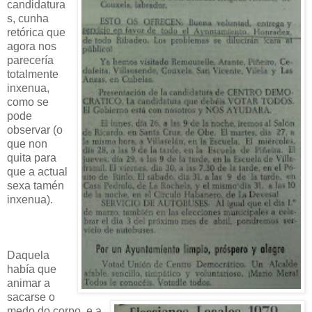
candidatura
s, cunha
retórica que
agora nos
parecería
totalmente
inxenua,
como se
pode
observar (o
que non
quita para
que a actual
sexa tamén
inxenua).
Daquela
había que
animar a
sacarse o
medo do corpo, e a