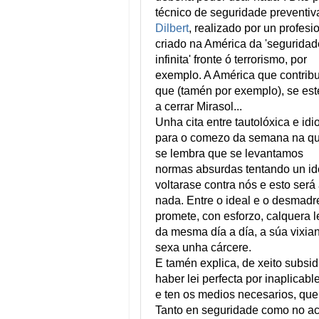
técnico de seguridade preventiv
Dilbert
, realizado por un profesi
criado na América da 'seguridad
infinita' fronte ó terrorismo, por
exemplo. A América que contrib
que (tamén por exemplo), se es
a cerrar Mirasol...
Unha cita entre tautolóxica e idi
para o comezo da semana na q
se lembra que se levantamos
normas absurdas tentando un id
voltarase contra nós e esto será
nada. Entre o ideal e o desmadr
promete, con esforzo, calquera l
da mesma día a día, a súa vixia
sexa unha cárcere.
E tamén explica, de xeito subsidi
haber lei perfecta por inaplicab
e ten os medios necesarios, que 
Tanto en seguridade como no ac