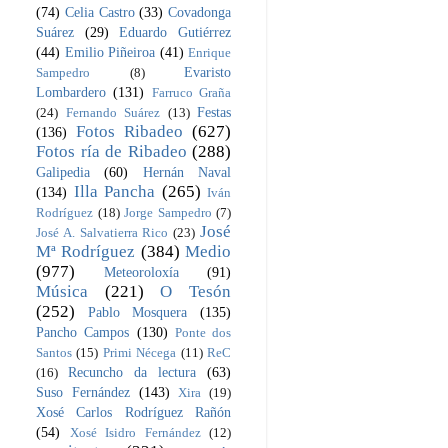
(74)
Celia Castro
(33)
Covadonga
Suárez
(29)
Eduardo Gutiérrez
(44)
Emilio Piñeiroa
(41)
Enrique
Evaristo
Sampedro
(8)
Lombardero
(131)
Farruco Graña
Festas
(24)
Fernando Suárez
(13)
Fotos Ribadeo
(627)
(136)
Fotos ría de Ribadeo
(288)
Galipedia
(60)
Hernán Naval
Illa Pancha
(265)
(134)
Iván
Rodríguez
(18)
Jorge Sampedro
(7)
José
José A. Salvatierra Rico
(23)
Mª Rodríguez
(384)
Medio
(977)
Meteoroloxía
(91)
Música
(221)
O Tesón
(252)
Pablo Mosquera
(135)
Pancho Campos
(130)
Ponte dos
Santos
(15)
Primi Nécega
(11)
ReC
Recuncho da lectura
(63)
(16)
Suso Fernández
(143)
Xira
(19)
Xosé Carlos Rodríguez Rañón
(54)
Xosé Isidro Fernández
(12)