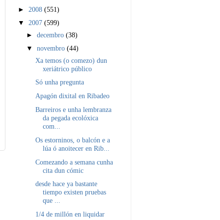
►
2008
(551)
▼
2007
(599)
►
decembro
(38)
▼
novembro
(44)
Xa temos (o comezo) dun
xeriátrico público
Só unha pregunta
Apagón dixital en Ribadeo
Barreiros e unha lembranza
da pegada ecolóxica
com...
Os estorninos, o balcón e a
lúa ó anoitecer en Rib...
Comezando a semana cunha
cita dun cómic
desde hace ya bastante
tiempo existen pruebas
que ...
1/4 de millón en liquidar