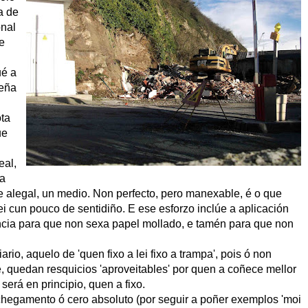
a de
onal
e
ué a
teña
ota
ue
eal,
 a
e alegal, un medio. Non perfecto, pero manexable, é o que
ei cun pouco de sentidiño. E ese esforzo inclúe a aplicación
ncia para que non sexa papel mollado, e tamén para que non
ario, aquelo de 'quen fixo a lei fixo a trampa', pois ó non
le, quedan resquicios 'aproveitables' por quen a coñece mellor
será en principio, quen a fixo.
hegamento ó cero absoluto (por seguir a poñer exemplos 'moi