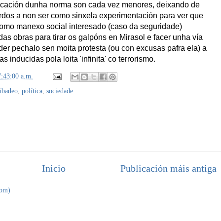
licación dunha norma son cada vez menores, deixando de
rdos a non ser como sinxela experimentación para ver que
como manexo social interesado (caso da seguridade)
das obras para tirar os galpóns en Mirasol e facer unha vía
oder pechalo sen moita protesta (ou con excusas pafra ela) a
 inducidas pola loita 'infinita' co terrorismo.
7:43:00 a.m.
ibadeo
,
política
,
sociedade
Inicio
Publicación máis antiga
tom)