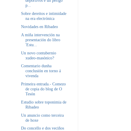
deportivos é un perigo
p...
Sobre dereitos e intimidade
na era electrónica
Novidades en Ribadeo
A miña intervención na
presentación do libro
'Estu...
Un novo contubernio
xudeo-masónico?
Comentario dunha
conclusión en torno á
vivenda
Primeira entrada.- Comezo
de copia do blog de O
Tesón
Estudio sobre toponimia de
Ribadeo
Un anuncio como terceira
de hoxe
Do concello e dos veciños