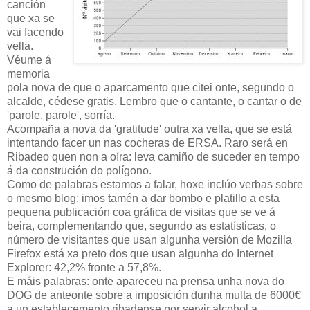
canción
que xa se
vai facendo
vella.
Véume á
memoria
pola nova de que o aparcamento que citei onte, segundo o
alcalde, cédese gratis. Lembro que o cantante, o cantar o de
'parole, parole', sorría.
Acompaña a nova da 'gratitude' outra xa vella, que se está
intentando facer un nas cocheras de ERSA. Raro será en
Ribadeo quen non a oíra: leva camiño de suceder en tempo
á da construción do polígono.
Como de palabras estamos a falar, hoxe inclúo verbas sobre
o mesmo blog: imos tamén a dar bombo e platillo a esta
pequena publicación coa gráfica de visitas que se ve á
beira, complementando que, segundo as estatísticas, o
número de visitantes que usan algunha versión de Mozilla
Firefox está xa preto dos que usan algunha do Internet
Explorer: 42,2% fronte a 57,8%.
E máis palabras: onte apareceu na prensa unha nova do
DOG de anteonte sobre a imposición dunha multa de 6000€
a un establecemento ribadense por servir alcohol a