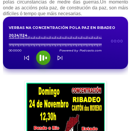
polas circunstancias de medre das guerras.Un momento
onde as accións pola paz, de construción da paz, son máis
difíciles ó tempo que máis necesarias.