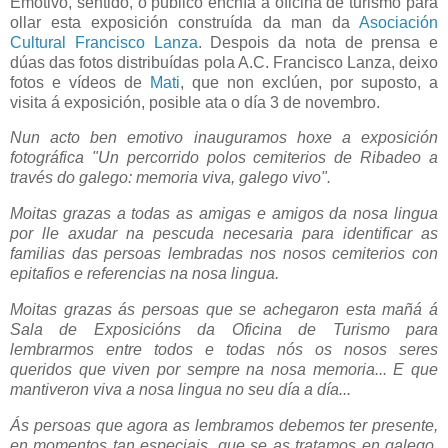
Emotivo, sentido, o público enchía a oficina de turismo para
ollar esta exposición construída da man da
Asociación
Cultural Francisco Lanza
. Despois da nota de prensa e
dúas das fotos distribuídas pola A.C. Francisco Lanza, deixo
fotos e vídeos de
Mati
, que non exclúen, por suposto, a
visita á exposición, posible ata o día 3 de novembro.
Nun acto ben emotivo inauguramos hoxe a exposición
fotográfica "Un percorrido polos cemiterios de Ribadeo a
través do galego: memoria viva, galego vivo".
Moitas grazas a todas as amigas e amigos da nosa lingua
por lle axudar na pescuda necesaria para identificar as
familias das persoas lembradas nos nosos cemiterios con
epitafios e referencias na nosa lingua.
Moitas grazas ás persoas que se achegaron esta mañá á
Sala de Exposicións da Oficina de Turismo para
lembrarmos entre todos e todas nós os nosos seres
queridos que viven por sempre na nosa memoria... E que
mantiveron viva a nosa lingua no seu día a día...
Ás persoas que agora as lembramos debemos ter presente,
en momentos tan especiais, que se as tratamos en galego,