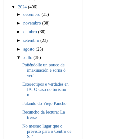
▼
2024
(406)
►
decembro
(35)
►
novembro
(38)
►
outubro
(38)
►
setembro
(23)
►
agosto
(25)
▼
xullo
(38)
Poñéndolle un pouco de
imaxinación e sorna ó
verán
Estereotipos e verdades en
IA. O caso do turismo
n...
Falando do Viejo Pancho
Recuncho da lectura: La
tresse
No mesmo lugar que o
previsto para o Centro de
Saú...