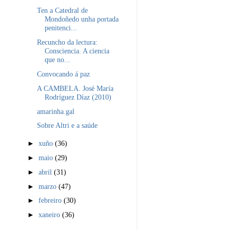
Ten a Catedral de
Mondoñedo unha portada
penitenci...
Recuncho da lectura:
Consciencia. A ciencia
que no...
Convocando á paz
A CAMBELA. José María
Rodríguez Díaz (2010)
amarinha.gal
Sobre Altri e a saúde
►
xuño
(36)
►
maio
(29)
►
abril
(31)
►
marzo
(47)
►
febreiro
(30)
►
xaneiro
(36)