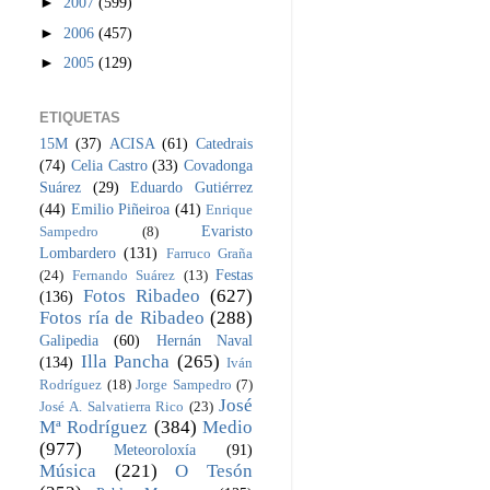
►
2007
(599)
►
2006
(457)
►
2005
(129)
ETIQUETAS
15M
(37)
ACISA
(61)
Catedrais
(74)
Celia Castro
(33)
Covadonga
Suárez
(29)
Eduardo Gutiérrez
(44)
Emilio Piñeiroa
(41)
Enrique
Evaristo
Sampedro
(8)
Lombardero
(131)
Farruco Graña
Festas
(24)
Fernando Suárez
(13)
Fotos Ribadeo
(627)
(136)
Fotos ría de Ribadeo
(288)
Galipedia
(60)
Hernán Naval
Illa Pancha
(265)
(134)
Iván
Rodríguez
(18)
Jorge Sampedro
(7)
José
José A. Salvatierra Rico
(23)
Mª Rodríguez
(384)
Medio
(977)
Meteoroloxía
(91)
Música
(221)
O Tesón