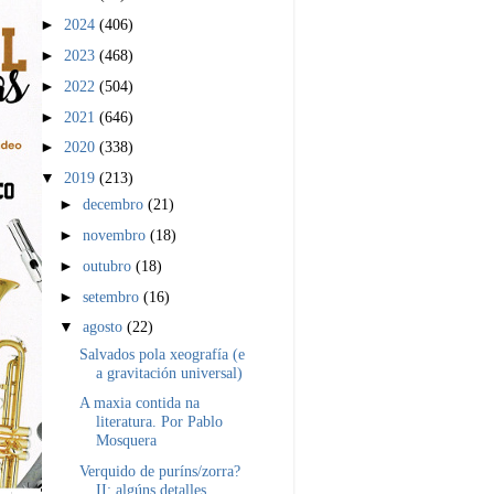
►
2024
(406)
►
2023
(468)
►
2022
(504)
►
2021
(646)
►
2020
(338)
▼
2019
(213)
►
decembro
(21)
►
novembro
(18)
►
outubro
(18)
►
setembro
(16)
▼
agosto
(22)
Salvados pola xeografía (e
a gravitación universal)
A maxia contida na
literatura. Por Pablo
Mosquera
Verquido de puríns/zorra?
II: algúns detalles