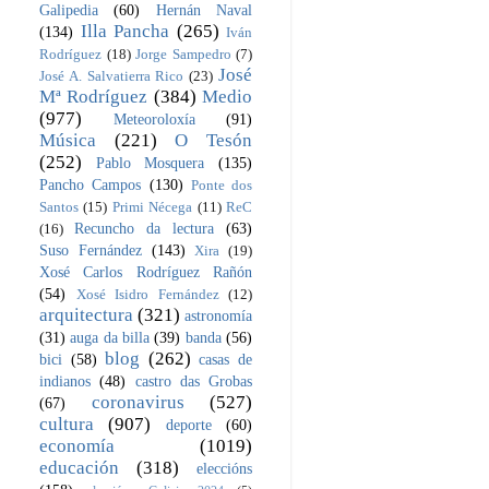
Galipedia
(60)
Hernán Naval
Illa Pancha
(265)
(134)
Iván
Rodríguez
(18)
Jorge Sampedro
(7)
José
José A. Salvatierra Rico
(23)
Mª Rodríguez
(384)
Medio
(977)
Meteoroloxía
(91)
Música
(221)
O Tesón
(252)
Pablo Mosquera
(135)
Pancho Campos
(130)
Ponte dos
Santos
(15)
Primi Nécega
(11)
ReC
Recuncho da lectura
(63)
(16)
Suso Fernández
(143)
Xira
(19)
Xosé Carlos Rodríguez Rañón
(54)
Xosé Isidro Fernández
(12)
arquitectura
(321)
astronomía
(31)
auga da billa
(39)
banda
(56)
blog
(262)
bici
(58)
casas de
indianos
(48)
castro das Grobas
coronavirus
(527)
(67)
cultura
(907)
deporte
(60)
economía
(1019)
educación
(318)
eleccións