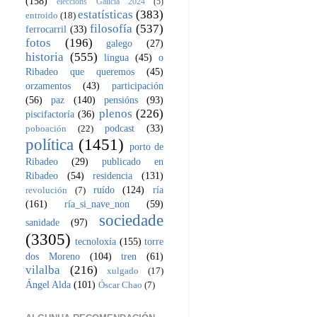
(158)
eleccións Galicia 2024
(5)
estatísticas
(383)
entroido
(18)
filosofía
(537)
ferrocarril
(33)
fotos
(196)
galego
(27)
historia
(555)
lingua
(45)
o
Ribadeo que queremos
(45)
orzamentos
(43)
participación
(56)
paz
(140)
pensións
(93)
plenos
(226)
piscifactoría
(36)
podcast
(33)
poboación
(22)
política
(1451)
porto de
Ribadeo
(29)
publicado en
Ribadeo
(54)
residencia
(131)
ruído
(124)
ría
revolución
(7)
(161)
ría_si_nave_non
(59)
sociedade
sanidade
(97)
(3305)
tecnoloxía
(155)
torre
dos Moreno
(104)
tren
(61)
vilalba
(216)
xulgado
(17)
Ángel Alda
(101)
Óscar Chao
(7)