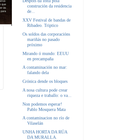
Despois da loita pola
construción da residencia
de...
XXV Festival de bandas de
Ribadeo. Triptico
Os soldos das corporacións
mariñás no pasado
próximo
Mirando ó mundo: EEUU
en precampaña
A contaminación no mar:
falando dela
Crónica dende os bloques
A nosa cultura pode crear
riqueza e traballo: o va...
Non podemos esperar!
Pablo Mosquera Mata
A contaminacion no río de
Vilaselán
UNHA HORTA DA RÚA
DA MURALLA.