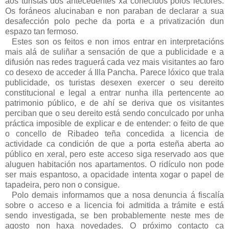
aos turistas dos antecedentes xa coñecidos polos lectores.
Os foráneos alucinaban e non paraban de declarar a sua
desafección polo peche da porta e a privatización dun
espazo tan fermoso.
Estes son os feitos e non imos entrar en interpretacións
mais alá de suliñar a sensación de que a publicidade e a
difusión nas redes traguerá cada vez mais visitantes ao faro
co desexo de acceder á Illa Pancha. Parece lóxico que trala
publicidade, os turistas desexen exercer o seu dereito
constitucional e legal a entrar nunha illa pertencente ao
patrimonio público, e de ahí se deriva que os visitantes
perciban que o seu dereito está sendo conculcado por unha
práctica imposible de explicar e de entender: o feito de que
o concello de Ribadeo teña concedida a licencia de
actividade ca condición de que a porta esteña aberta ao
público en xeral, pero este acceso siga reservado aos que
aluguen habitación nos apartamentos. O ridículo non pode
ser mais espantoso, a opacidade intenta xogar o papel de
tapadeira, pero non o consigue.
Polo demais informamos que a nosa denuncia á fiscalía
sobre o acceso e a licencia foi admitida a trámite e está
sendo investigada, se ben probablemente neste mes de
agosto non haxa novedades. O próximo contacto ca