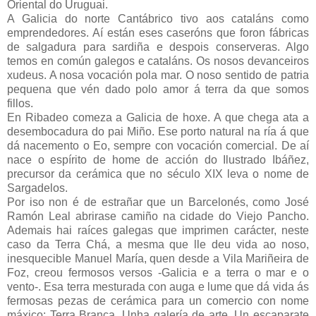
Oriental do Uruguai.
A Galicia do norte Cantábrico tivo aos cataláns como
emprendedores. Aí están eses caseróns que foron fábricas
de salgadura para sardiña e despois conserveras. Algo
temos en común galegos e cataláns. Os nosos devanceiros
xudeus. A nosa vocación pola mar. O noso sentido de patria
pequena que vén dado polo amor á terra da que somos
fillos.
En Ribadeo comeza a Galicia de hoxe. A que chega ata a
desembocadura do pai Miño. Ese porto natural na ría á que
dá nacemento o Eo, sempre con vocación comercial. De aí
nace o espírito de home de acción do Ilustrado Ibáñez,
precursor da cerámica que no século XIX leva o nome de
Sargadelos.
Por iso non é de estrañar que un Barcelonés, como José
Ramón Leal abrirase camiño na cidade do Viejo Pancho.
Ademais hai raíces galegas que imprimen carácter, neste
caso da Terra Chá, a mesma que lle deu vida ao noso,
inesquecible Manuel María, quen desde a Vila Mariñeira de
Foz, creou fermosos versos -Galicia e a terra o mar e o
vento-. Esa terra mesturada con auga e lume que dá vida ás
fermosas pezas de cerámica para un comercio con nome
máxico: Terra Branca. Unha galería de arte. Un escaparate