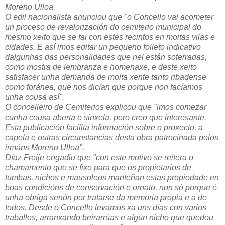
Moreno Ulloa.
O edil nacionalista anunciou que "o Concello vai acometer
un proceso de revalorización do cemiterio municipal do
mesmo xeito que se fai con estes recintos en moitas vilas e
cidades. E así imos editar un pequeno folleto indicativo
dalgunhas das personalidades que nel están soterradas,
como mostra de lembranza e homenaxe, e deste xeito
satisfacer unha demanda de moita xente tanto ribadense
como foránea, que nos dicían que porque non facíamos
unha cousa así".
O concelleiro de Cemiterios explicou que "imos comezar
cunha cousa aberta e sinxela, pero creo que interesante.
Esta publicación facilita información sobre o proxecto, a
capela e outras circunstancias desta obra patrocinada polos
irmáns Moreno Ulloa".
Díaz Freije engadiu que "con este motivo se reitera o
chamamento que se fixo para que os propietarios de
tumbas, nichos e mausoleos manteñan estas propiedade en
boas condicións de conservación e ornato, non só porque é
unha obriga senón por tratarse da memoria propia e a de
todos. Desde o Concello levamos xa uns días con varios
traballos, arranxando beirarrúas e algún nicho que quedou