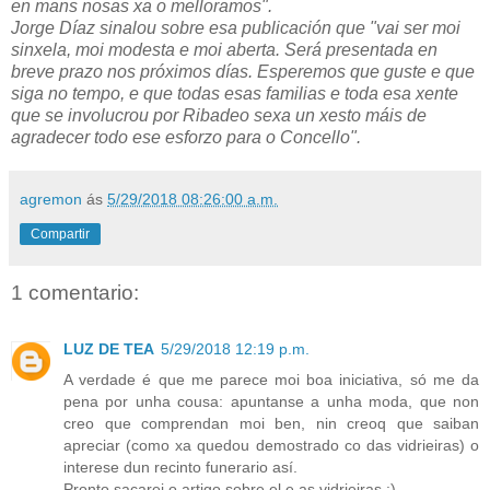
en mans nosas xa o melloramos".
Jorge Díaz sinalou sobre esa publicación que "vai ser moi
sinxela, moi modesta e moi aberta. Será presentada en
breve prazo nos próximos días. Esperemos que guste e que
siga no tempo, e que todas esas familias e toda esa xente
que se involucrou por Ribadeo sexa un xesto máis de
agradecer todo ese esforzo para o Concello".
agremon
ás
5/29/2018 08:26:00 a.m.
Compartir
1 comentario:
LUZ DE TEA
5/29/2018 12:19 p.m.
A verdade é que me parece moi boa iniciativa, só me da
pena por unha cousa: apuntanse a unha moda, que non
creo que comprendan moi ben, nin creoq que saiban
apreciar (como xa quedou demostrado co das vidrieiras) o
interese dun recinto funerario así.
Pronto sacarei o artigo sobre el e as vidrieiras :)