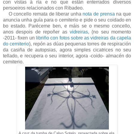
con vistas á ría e no que están enterrados diversos
persoeiros relacionados con Ribadeo.
O concello remata de liberar unha
nota de prensa
na que
anuncia unha guía para o cemiterio e pide o seu coidado en
bo estado. Paréceme ben, e máis se o mesmo concello,
anos despois de repoñer as
vidreiras
, (no seu momento
-2011- fixen un
libriño con fotos sobre as vidreiras da capela
do cemiterio
), repón as dúas pequenas torres de respiración
da casiña de autopsias, agora simples cicatrices no seu
tellado, e recupera o seu interior, agora -coido- almacén do
cemiterio.
A cruz da tumba de Calvo Sotelo, proxectada sobre ela.