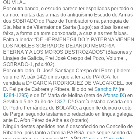
OU VILA...
Por outra banda, o escudo parece ter espalladas por todo o
campo, moitas das armas do antiguísimo Escudo de Armas
dos SOBRADO do Pazo de Tumbiadoiro na parroquia de
Sta. María de Vilamaior de Sarria (Lugo): as dúas lises en
faixa, a forma da torre donxonada, a cruz e as tres faixas.
Falta a lenda: “DE HERMENEGILDO Y PATERNA VIENEN
LOS NOBLES SOBRADOS DEJANDO MEMORIA
ETERNA Y A LOS MOROS DESTROZADOS” (Blasones y
Linajes de Galicia, Frei José Crespo del Pozo, Volume I,
SOBRADO-1, páx.402).
Por outro lado, D. José Santiago Crespo del Pozo (ibidem,
volume IV, páx.142) dinos que a terra de PARGA, foi
vendida a Dª GARCIA RODRIGUEZ DE VALCARCEL, por
D. Felipe de Cabrera y Ribera, fillo do rei
Sancho IV
(rei
1284
-
1295
) e de Dª María de Molina (neta de
Afonso IX
) en
Sevilla o 5 de Xuño de
1327
. Dª García estaba casada con
D. Pedro Fernández de BOLAÑO, a quen lle deixou o coto
de Parga, segundo testamento redactado en lingua galega,
ante D. Afón Pérez de Athales (notario).
Ningún destes apelidos nos é descoñecido no Concello de
Ribadeo, pois tanto a familia PARGA, que segue sendo da
nosa veciñanza, como os BOLAÑO (
Casa da Cerca de