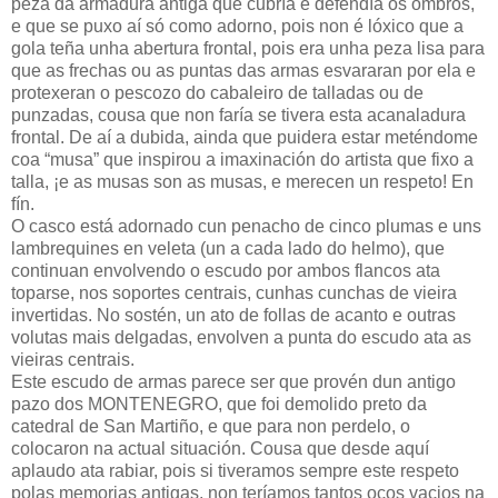
peza da armadura antiga que cubría e defendía os ombros,
e que se puxo aí só como adorno, pois non é lóxico que a
gola teña unha abertura frontal, pois era unha peza lisa para
que as frechas ou as puntas das armas esvararan por ela e
protexeran o pescozo do cabaleiro de talladas ou de
punzadas, cousa que non faría se tivera esta acanaladura
frontal. De aí a dubida, ainda que puidera estar meténdome
coa “musa” que inspirou a imaxinación do artista que fixo a
talla, ¡e as musas son as musas, e merecen un respeto! En
fín.
O casco está adornado cun penacho de cinco plumas e uns
lambrequines en veleta (un a cada lado do helmo), que
continuan envolvendo o escudo por ambos flancos ata
toparse, nos soportes centrais, cunhas cunchas de vieira
invertidas. No sostén, un ato de follas de acanto e outras
volutas mais delgadas, envolven a punta do escudo ata as
vieiras centrais.
Este escudo de armas parece ser que provén dun antigo
pazo dos MONTENEGRO, que foi demolido preto da
catedral de San Martiño, e que para non perdelo, o
colocaron na actual situación. Cousa que desde aquí
aplaudo ata rabiar, pois si tiveramos sempre este respeto
polas memorias antigas, non teríamos tantos ocos vacios na