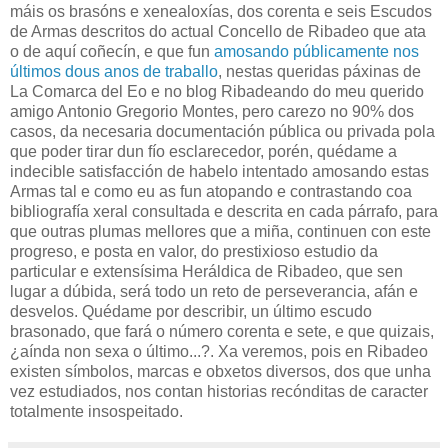
máis os brasóns e xenealoxías, dos corenta e seis Escudos
de Armas descritos do actual Concello de Ribadeo que ata
o de aquí coñecín, e que fun
amosando públicamente nos
últimos dous anos de traballo
, nestas queridas páxinas de
La Comarca del Eo e no blog Ribadeando do meu querido
amigo Antonio Gregorio Montes, pero carezo no 90% dos
casos, da necesaria documentación pública ou privada pola
que poder tirar dun fío esclarecedor, porén, quédame a
indecible satisfacción de habelo intentado amosando estas
Armas tal e como eu as fun atopando e contrastando coa
bibliografía xeral consultada e descrita en cada párrafo, para
que outras plumas mellores que a miña, continuen con este
progreso, e posta en valor, do prestixioso estudio da
particular e extensísima Heráldica de Ribadeo, que sen
lugar a dúbida, será todo un reto de perseverancia, afán e
desvelos. Quédame por describir, un último escudo
brasonado, que fará o número corenta e sete, e que quizais,
¿aínda non sexa o último...?. Xa veremos, pois en Ribadeo
existen símbolos, marcas e obxetos diversos, dos que unha
vez estudiados, nos contan historias recónditas de caracter
totalmente insospeitado.