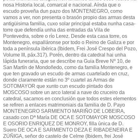
nosa Historia local, comarcal e nacional. Aínda que o
escudo proveña dun pazo dos MONTENEGRO, como
vamos a ver, non presenta o brasón propio das armas desta
antigüisima familia, cuxo solar principal estaba nunha casa-
torre que defendía unha das entradas da Vila de
Pontevedra, sobre o río Lerez. Desde esta casa torre, os
Montenegro, espalláronse por todo o Reino de Galiza e por
toda a península ibérica (Ibidem, Frei José Crespo del Pozo,
Volume III, páx.317). Porén, dentro da catedral hai unha
lápida funeraria, que se describe na Guia Breve Nº 10, de
San Martín de Mondoñedo, como da familia Montenegro, e
que ten gravado un escudo de armas cuartelado en cruz,
donde claramente están no 3º cuartel as Armas de
SOTOMAYOR que xunto cun escudo pintado dos
MOSCOSO sobre un arco lateral a nave do cruceiro da
catedral, sacamos en conclusión que todos estes elementos
se refiren a enlaces matrimoniais da familia de D. Payo
MONTENEGRO SARMIENTO MARIÑO DE LOBEIRA,
casado con Dª María DE OCA E SOTOMAYOR MOSCOSO
E OSORIO ENRIQUEZ DE MONROY, filla única de D.
Suero DE OCA E SARMIENTO DEZA E RIBADENEIRA E
ZÚÑIGA, señor do castelo de Celme (Ibidem, frei José