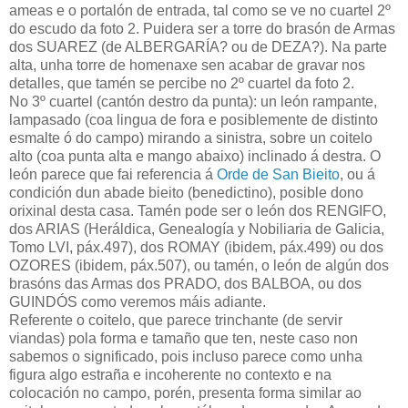
ameas e o portalón de entrada, tal como se ve no cuartel 2º
do escudo da foto 2. Puidera ser a torre do brasón de Armas
dos SUAREZ (de ALBERGARÍA? ou de DEZA?). Na parte
alta, unha torre de homenaxe sen acabar de gravar nos
detalles, que tamén se percibe no 2º cuartel da foto 2.
No 3º cuartel (cantón destro da punta): un león rampante,
lampasado (coa lingua de fora e posiblemente de distinto
esmalte ó do campo) mirando a sinistra, sobre un coitelo
alto (coa punta alta e mango abaixo) inclinado á destra. O
león parece que fai referencia á
Orde de San Bieito
, ou á
condición dun abade bieito (benedictino), posible dono
orixinal desta casa. Tamén pode ser o león dos RENGIFO,
dos ARIAS (Heráldica, Genealogía y Nobiliaria de Galicia,
Tomo LVI, páx.497), dos ROMAY (ibidem, páx.499) ou dos
OZORES (ibidem, páx.507), ou tamén, o león de algún dos
brasóns das Armas dos PRADO, dos BALBOA, ou dos
GUINDÓS como veremos máis adiante.
Referente o coitelo, que parece trinchante (de servir
viandas) pola forma e tamaño que ten, neste caso non
sabemos o significado, pois incluso parece como unha
figura algo estraña e incoherente no contexto e na
colocación no campo, porén, presenta forma similar ao