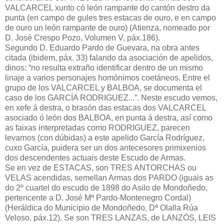
VALCARCEL xunto có león rampante do cantón destro da
punta (en campo de gules tres estacas de ouro, e en campo
de ouro un león rampante de ouro) (Atienza, nomeado por
D. José Crespo Pozo, Volumen V, páx.186).
Segundo D. Eduardo Pardo de Guevara, na obra antes
citada (ibidem, páx. 33) falando da asociación de apelidos,
dinos: “no resulta extraño identificar dentro de un mismo
linaje a varios personajes homónimos coetáneos. Entre el
grupo de los VALCARCEL y BALBOA, se documenta el
caso de los GARCÍA RODRIGUEZ...”. Neste escudo vemos,
en xefe á destra, o brasón das estacas dos VALCARCEL
asociado ó león dos BALBOA, en punta á destra, así como
as faixas interpretadas como RODRIGUEZ, parecen
levarnos (con dúbidas) a este apelido García Rodríguez,
cuxo García, puidera ser un dos antecesores primixenios
dos descendentes actuais deste Escudo de Armas.
Se en vez de ESTACAS, son TRES ANTORCHAS ou
VELAS acendidas, semellan Armas dos PARDO (iguais as
do 2º cuartel do escudo de 1898 do Asilo de Mondoñedo,
pertencente a D. José Mª Pardo-Montenegro Cordal)
(Heráldica do Municipio de Mondoñedo, Dª Olalla Rúa
Veloso, páx.12). Se son TRES LANZAS, de LANZÓS, LEIS