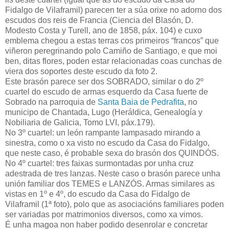
Fidalgo de Vilaframil) parecen ter a súa orixe no adorno dos
escudos dos reis de Francia (Ciencia del Blasón, D.
Modesto Costa y Turell, ano de 1858, páx. 104) e cuxo
emblema chegou a estas terras cos primeiros “francos” que
viñeron peregrinando polo Camiño de Santiago, e que moi
ben, ditas flores, poden estar relacionadas coas cunchas de
viera dos soportes deste escudo da foto 2.
Este brasón parece ser dos SOBRADO, similar o do 2º
cuartel do escudo de armas esquerdo da Casa fuerte de
Sobrado na parroquia de
Santa Baia de Pedrafita
, no
municipo de Chantada, Lugo (Heráldica, Genealogía y
Nobiliaria de Galicia, Tomo LVI, páx.179).
No 3º cuartel: un león rampante lampasado mirando a
sinestra, como o xa visto no escudo da Casa do Fidalgo,
que neste caso, é probable sexa do brasón dos QUINDÓS.
No 4º cuartel: tres faixas surmontadas por unha cruz
adestrada de tres lanzas. Neste caso o brasón parece unha
unión familiar dos TEMES e LANZÓS. Armas similares as
vistas en 1º e 4º, do escudo da Casa do Fidalgo de
Vilaframil (1ª foto), polo que as asociacións familiares poden
ser variadas por matrimonios diversos, como xa vimos.
É unha magoa non haber podido desenrolar e concretar