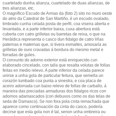
cuartelado dunha alianza, cuartelado de duas alianzas, de
tres alianzas, etc.
O magnífico Escudo de Armas da (foto 2) sito no muro oeste
do atrio da Catedral de San Martiño, é un escudo ovalado,
timbrado cunha celada posta de perfil, coa viseira aberta e
levantada, e a parte inferior baixa, cuxa abertura está
cuberta con catro grilletas ou barretas de reixa, o que na
Heráldica representa o casco dun fidalgo de catro liñas
paternas e maternas que, si tivera esmaltes, amosaría as
grilletas de ouro cravadas á bordura do mesmo metal e
forradas de gules.
O conxunto do adorno exterior está enriquecido cun
elaborado cincelado, con talla que resalta volutas de follas
feitas en medio relevo. A parte inferior da celada parece
unirse a unha gola de particular feitura, que semella un
corazón tumbado coa punta a sinestra, e coa placa de
aceiro adornada cun baixo relevo de follas de carballo, á
maneira das preciadas armaduras dos fidalgos ricos con
adornos adamascados (con debuxos como os das telas de
seda de Damasco). Se non fora pola cinta remachada que
aparece como continuación da cinta do casco, podería
decirse que esta gola non é tal, senon unha ombreira ou