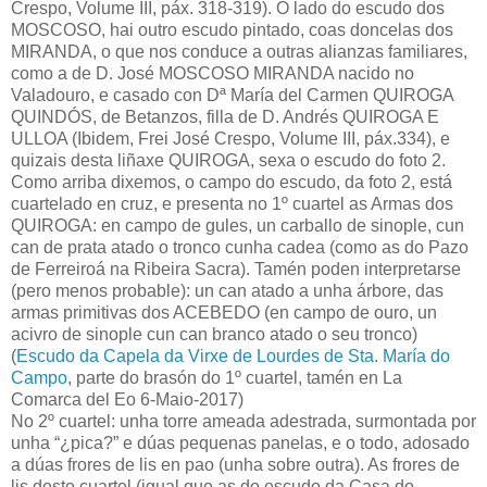
Crespo, Volume III, páx. 318-319). Ó lado do escudo dos
MOSCOSO, hai outro escudo pintado, coas doncelas dos
MIRANDA, o que nos conduce a outras alianzas familiares,
como a de D. José MOSCOSO MIRANDA nacido no
Valadouro, e casado con Dª María del Carmen QUIROGA
QUINDÓS, de Betanzos, filla de D. Andrés QUIROGA E
ULLOA (Ibidem, Frei José Crespo, Volume III, páx.334), e
quizais desta liñaxe QUIROGA, sexa o escudo do foto 2.
Como arriba dixemos, o campo do escudo, da foto 2, está
cuartelado en cruz, e presenta no 1º cuartel as Armas dos
QUIROGA: en campo de gules, un carballo de sinople, cun
can de prata atado o tronco cunha cadea (como as do Pazo
de Ferreiroá na Ribeira Sacra). Tamén poden interpretarse
(pero menos probable): un can atado a unha árbore, das
armas primitivas dos ACEBEDO (en campo de ouro, un
acivro de sinople cun can branco atado o seu tronco)
(
Escudo da Capela da Virxe de Lourdes de Sta. María do
Campo
, parte do brasón do 1º cuartel, tamén en La
Comarca del Eo 6-Maio-2017)
No 2º cuartel: unha torre ameada adestrada, surmontada por
unha “¿pica?” e dúas pequenas panelas, e o todo, adosado
a dúas frores de lis en pao (unha sobre outra). As frores de
lis deste cuartel (igual que as do escudo da Casa do