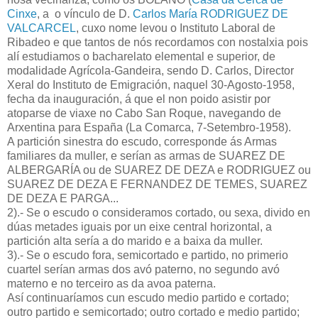
Cinxe
, a o vínculo de D.
Carlos María RODRIGUEZ DE
VALCARCEL
, cuxo nome levou o Instituto Laboral de
Ribadeo e que tantos de nós recordamos con nostalxia pois
alí estudiamos o bacharelato elemental e superior, de
modalidade Agrícola-Gandeira, sendo D. Carlos, Director
Xeral do Instituto de Emigración, naquel 30-Agosto-1958,
fecha da inauguración, á que el non poido asistir por
atoparse de viaxe no Cabo San Roque, navegando de
Arxentina para España (La Comarca, 7-Setembro-1958).
A partición sinestra do escudo, corresponde ás Armas
familiares da muller, e serían as armas de SUAREZ DE
ALBERGARÍA ou de SUAREZ DE DEZA e RODRIGUEZ ou
SUAREZ DE DEZA E FERNANDEZ DE TEMES, SUAREZ
DE DEZA E PARGA...
2).- Se o escudo o consideramos cortado, ou sexa, divido en
dúas metades iguais por un eixe central horizontal, a
partición alta sería a do marido e a baixa da muller.
3).- Se o escudo fora, semicortado e partido, no primerio
cuartel serían armas dos avó paterno, no segundo avó
materno e no terceiro as da avoa paterna.
Así continuaríamos cun escudo medio partido e cortado;
outro partido e semicortado; outro cortado e medio partido;