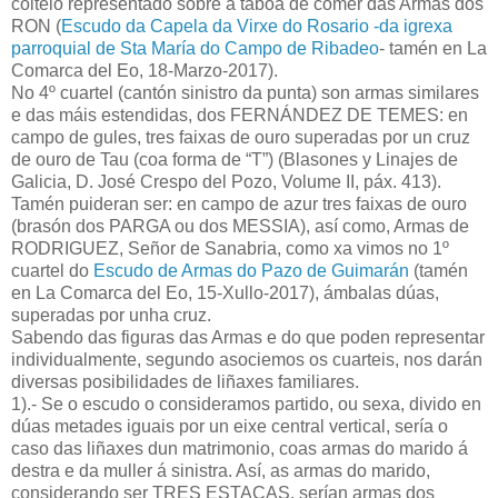
coitelo representado sobre a táboa de comer das Armas dos
RON (
Escudo da Capela da Virxe do Rosario -da igrexa
parroquial de Sta María do Campo de Ribadeo
- tamén en La
Comarca del Eo, 18-Marzo-2017).
No 4º cuartel (cantón sinistro da punta) son armas similares
e das máis estendidas, dos FERNÁNDEZ DE TEMES: en
campo de gules, tres faixas de ouro superadas por un cruz
de ouro de Tau (coa forma de “T”) (Blasones y Linajes de
Galicia, D. José Crespo del Pozo, Volume II, páx. 413).
Tamén puideran ser: en campo de azur tres faixas de ouro
(brasón dos PARGA ou dos MESSIA), así como, Armas de
RODRIGUEZ, Señor de Sanabria, como xa vimos no 1º
cuartel do
Escudo de Armas do Pazo de Guimarán
(tamén
en La Comarca del Eo, 15-Xullo-2017), ámbalas dúas,
superadas por unha cruz.
Sabendo das figuras das Armas e do que poden representar
individualmente, segundo asociemos os cuarteis, nos darán
diversas posibilidades de liñaxes familiares.
1).- Se o escudo o consideramos partido, ou sexa, divido en
dúas metades iguais por un eixe central vertical, sería o
caso das liñaxes dun matrimonio, coas armas do marido á
destra e da muller á sinistra. Así, as armas do marido,
considerando ser TRES ESTACAS, serían armas dos