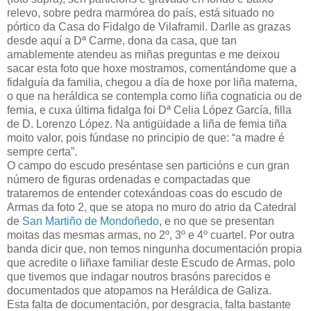
relevo, sobre pedra marmórea do país, está situado no
pórtico da Casa do Fidalgo de Vilaframil. Darlle as grazas
desde aquí a Dª Carme, dona da casa, que tan
amablemente atendeu as miñas preguntas e me deixou
sacar esta foto que hoxe mostramos, comentándome que a
fidalguía da familia, chegou a día de hoxe por liña materna,
o que na heráldica se contempla como liña cognaticia ou de
femia, e cuxa última fidalga foi Dª Celia López García, filla
de D. Lorenzo López. Na antigüidade a liña de femia tiña
moito valor, pois fúndase no principio de que: “a madre é
sempre certa”.
O campo do escudo preséntase sen particións e cun gran
número de figuras ordenadas e compactadas que
trataremos de entender cotexándoas coas do escudo de
Armas da foto 2, que se atopa no muro do atrio da Catedral
de
San Martiño de Mondoñedo
, e no que se presentan
moitas das mesmas armas, no 2º, 3º e 4º cuartel. Por outra
banda dicir que, non temos ningunha documentación propia
que acredite o liñaxe familiar deste Escudo de Armas, polo
que tivemos que indagar noutros brasóns parecidos e
documentados que atopamos na Heráldica de Galiza.
Esta falta de documentación, por desgracia, falta bastante