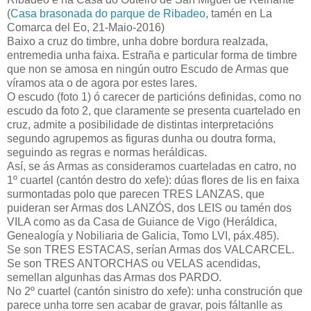
(
Casa brasonada do parque de Ribadeo
, tamén en La
Comarca del Eo, 21-Maio-2016)
Baixo a cruz do timbre, unha dobre bordura realzada,
entremedia unha faixa. Estraña e particular forma de timbre
que non se amosa en ningún outro Escudo de Armas que
víramos ata o de agora por estes lares.
O escudo (foto 1) ó carecer de particións definidas, como no
escudo da foto 2, que claramente se presenta cuartelado en
cruz, admite a posibilidade de distintas interpretacións
segundo agrupemos as figuras dunha ou doutra forma,
seguindo as regras e normas heráldicas.
Así, se ás Armas as consideramos cuarteladas en catro, no
1º cuartel (cantón destro do xefe): dúas flores de lis en faixa
surmontadas polo que parecen TRES LANZAS, que
puideran ser Armas dos LANZÓS, dos LEIS ou tamén dos
VILA como as da Casa de Guiance de Vigo (Heráldica,
Genealogía y Nobiliaria de Galicia, Tomo LVI, páx.485).
Se son TRES ESTACAS, serían Armas dos VALCARCEL.
Se son TRES ANTORCHAS ou VELAS acendidas,
semellan algunhas das Armas dos PARDO.
No 2º cuartel (cantón sinistro do xefe): unha construción que
parece unha torre sen acabar de gravar, pois fáltanlle as