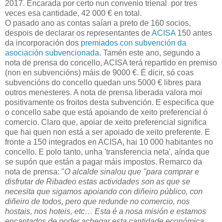
2017. Encarada por certo nun convenio trienal por tres
veces esa cantidade, 42 000 € en total.
O pasado ano as contas saían a preto de 160 socios,
despois de declarar os representantes de
ACISA
150 antes
da incorporación dos
premiados con subvención da
asociación subvencionada
. Tamén este ano, segundo a
nota de prensa do concello, ACISA terá repartido en premiso
(non en subvencións) máis de 9000 €. É dicir, só coas
subvencións do concello quedan uns 5000 € libres para
outros menesteres. A nota de prensa liberada valora moi
positivamente os froitos desta subvención. E especifica que
o concello sabe que está apoiando de xeito preferencial ó
comercio. Claro que, apoiar de xeito preferencial significa
que hai quen non está a ser apoiado de xeito preferente. E
fronte a 150 integrados en ACISA, hai 10 000 habitantes no
concello. E polo tanto, unha 'transferencia neta', aínda que
se supón que están a pagar máis impostos. Remarco da
nota de prensa: "
O alcalde sinalou que "para comprar e
disfrutar de Ribadeo estas actividades son as que se
necesita que sigamos apoiando con diñeiro público, con
diñeiro de todos, pero que redunde no comercio, nos
hostais, nos hoteis, etc… Esta é a nosa misión e estamos
encantados de poder achegar esta cantidade económica