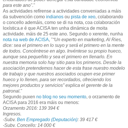
para este ano".
"
As actividades refírense a actividades conveniadas a máis
da subvención como
indianos
ou
pista de xeo
, colaborando
o concello ademáis, como se di na nota, coa colaboración
loxística.e é que ACISA ten unha dinámica de moita
actividade. máis de 25 este ano. Segundo o xerente, nunha
nota na web de ACISA
, "
“Un experto en marketing, Al Ries,
dice: sea el primero en lo suyo y será el primero en la mente
de todos. Concéntrese en algo. Invéntese su propio hueco,
aunque sea pequeñito y sea el primero en llenarlo. En
nuestra memoria solo hay sitio para los primeros. Desde la
asociación pretendemos hacer de esta frase nuestro modelo
de trabajo y que nuestros asociados ocupen ese primer
hueco y lo llenen, para ser recordados, ofreciendo los
mejores productos y servicios” explica el gerente de la
patronal.
"
Segundo puxen
no blog no seu momento
, o orzamento de
ACISA para 2016 era máis ou menos:
Orzamento 2016: 139 394 €
Ingresos.
-Subv.
Ben Empregado (Deputación)
: 39 417 €
-Subv. Concello: 14 000 €