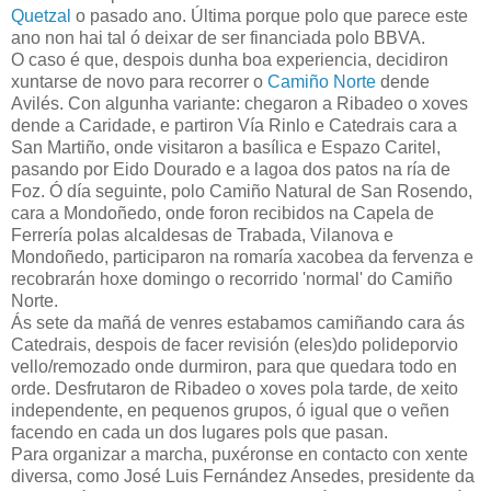
Quetzal
o pasado ano. Última porque polo que parece este
ano non hai tal ó deixar de ser financiada polo BBVA.
O caso é que, despois dunha boa experiencia, decidiron
xuntarse de novo para recorrer o
Camiño Norte
dende
Avilés. Con algunha variante: chegaron a Ribadeo o xoves
dende a Caridade, e partiron Vía Rinlo e Catedrais cara a
San Martiño, onde visitaron a basílica e Espazo Caritel,
pasando por Eido Dourado e a lagoa dos patos na ría de
Foz. Ó día seguinte, polo Camiño Natural de San Rosendo,
cara a Mondoñedo, onde foron recibidos na Capela de
Ferrería polas alcaldesas de Trabada, Vilanova e
Mondoñedo, participaron na romaría xacobea da fervenza e
recobrarán hoxe domingo o recorrido 'normal' do Camiño
Norte.
Ás sete da mañá de venres estabamos camiñando cara ás
Catedrais, despois de facer revisión (eles)do polideporvio
vello/remozado onde durmiron, para que quedara todo en
orde. Desfrutaron de Ribadeo o xoves pola tarde, de xeito
independente, en pequenos grupos, ó igual que o veñen
facendo en cada un dos lugares pols que pasan.
Para organizar a marcha, puxéronse en contacto con xente
diversa, como José Luis Fernández Ansedes, presidente da