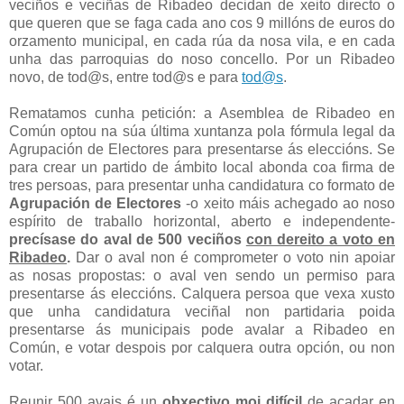
veciños e veciñas de Ribadeo decidan de xeito directo o
que queren que se faga cada ano cos 9 millóns de euros do
orzamento municipal, en cada rúa da nosa vila, e en cada
unha das parroquias do noso concello. Por un Ribadeo
novo, de tod@s, entre tod@s e para
tod@s
.
Rematamos cunha petición: a Asemblea de Ribadeo en
Común optou na súa última xuntanza pola fórmula legal da
Agrupación de Electores para presentarse ás eleccións. Se
para crear un partido de ámbito local abonda coa firma de
tres persoas, para presentar unha candidatura co formato de
Agrupación de Electores
-o xeito máis achegado ao noso
espírito de traballo horizontal, aberto e independente-
precísase do aval de 500 veciños
con dereito a voto en
Ribadeo
.
Dar o aval non é comprometer o voto nin apoiar
as nosas propostas: o aval ven sendo un permiso para
presentarse ás eleccións. Calquera persoa que vexa xusto
que unha candidatura veciñal non partidaria poida
presentarse ás municipais pode avalar a Ribadeo en
Común, e votar despois por calquera outra opción, ou non
votar.
Reunir 500 avais é un
obxectivo moi difícil
de acadar en