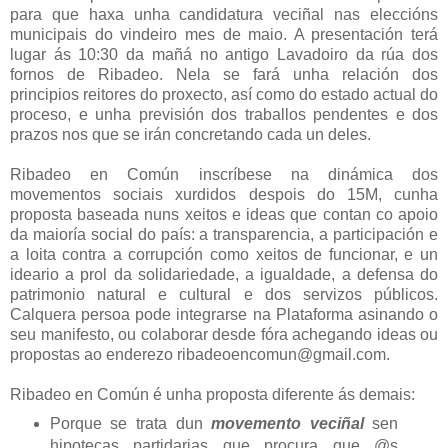
para que haxa unha candidatura veciñal nas eleccións
municipais do vindeiro mes de maio. A presentación terá
lugar ás 10:30 da mañá no antigo Lavadoiro da rúa dos
fornos de Ribadeo. Nela se fará unha relación dos
principios reitores do proxecto, así como do estado actual do
proceso, e unha previsión dos traballos pendentes e dos
prazos nos que se irán concretando cada un deles.
Ribadeo en Común inscríbese na dinámica dos
movementos sociais xurdidos despois do 15M, cunha
proposta baseada nuns xeitos e ideas que contan co apoio
da maioría social do país: a transparencia, a participación e
a loita contra a corrupción como xeitos de funcionar, e un
ideario a prol da solidariedade, a igualdade, a defensa do
patrimonio natural e cultural e dos servizos públicos.
Calquera persoa pode integrarse na Plataforma asinando o
seu manifesto, ou colaborar desde fóra achegando ideas ou
propostas ao enderezo ribadeoencomun@gmail.com.
Ribadeo en Común é unha proposta diferente ás demais:
Porque se trata dun
movemento veciñal
sen
hipotecas partidarias que procura que @s