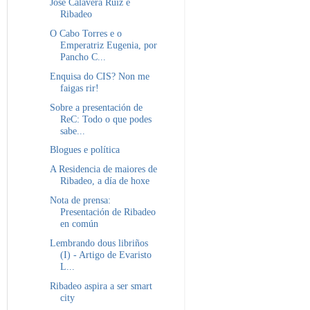
José Calavera Ruiz e
Ribadeo
O Cabo Torres e o
Emperatriz Eugenia, por
Pancho C...
Enquisa do CIS? Non me
faigas rir!
Sobre a presentación de
ReC: Todo o que podes
sabe...
Blogues e política
A Residencia de maiores de
Ribadeo, a día de hoxe
Nota de prensa:
Presentación de Ribadeo
en común
Lembrando dous libriños
(I) - Artigo de Evaristo
L...
Ribadeo aspira a ser smart
city