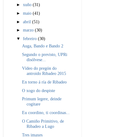
►
xuño
(31)
►
maio
(41)
►
abril
(51)
►
marzo
(30)
▼
febreiro
(30)
Auga, Bando e Bando 2
Segundo o previsto, UPRi
disólvese...
Vídeo do pregón do
antroido Ribadeo 2015
En torno á ría de Ribadeo
O xogo do despiste
Primum legere, deinde
cogitare
Eu coordino, ti coordinas...
O Camiño Primitivo, de
Ribadeo a Lugo
Tres imaxes