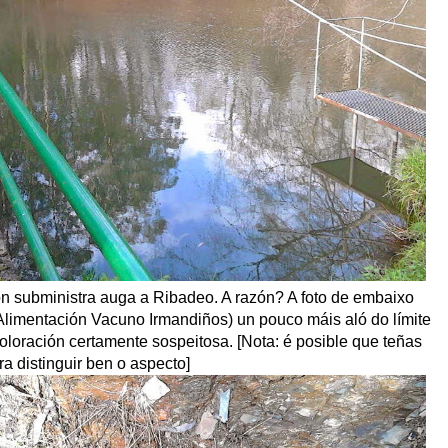
n subministra auga a Ribadeo. A razón? A foto de embaixo
Alimentación Vacuno Irmandiños) un pouco máis aló do límite
oloración certamente sospeitosa. [Nota: é posible que teñas
ara distinguir ben o aspecto]