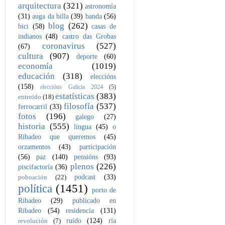
arquitectura
(321)
astronomía
(31)
auga da billa
(39)
banda
(56)
blog
(262)
bici
(58)
casas de
indianos
(48)
castro das Grobas
coronavirus
(527)
(67)
cultura
(907)
deporte
(60)
economía
(1019)
educación
(318)
eleccións
(158)
eleccións Galicia 2024
(5)
estatísticas
(383)
entroido
(18)
filosofía
(537)
ferrocarril
(33)
fotos
(196)
galego
(27)
historia
(555)
lingua
(45)
o
Ribadeo que queremos
(45)
orzamentos
(43)
participación
(56)
paz
(140)
pensións
(93)
plenos
(226)
piscifactoría
(36)
podcast
(33)
poboación
(22)
política
(1451)
porto de
Ribadeo
(29)
publicado en
Ribadeo
(54)
residencia
(131)
ruído
(124)
ría
revolución
(7)