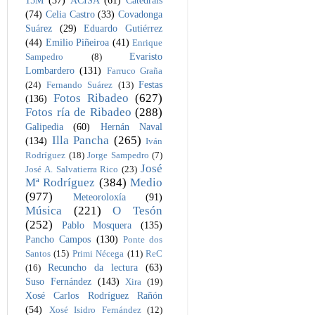
15M
(37)
ACISA
(61)
Catedrais
(74)
Celia Castro
(33)
Covadonga
Suárez
(29)
Eduardo Gutiérrez
(44)
Emilio Piñeiroa
(41)
Enrique
Evaristo
Sampedro
(8)
Lombardero
(131)
Farruco Graña
Festas
(24)
Fernando Suárez
(13)
Fotos Ribadeo
(627)
(136)
Fotos ría de Ribadeo
(288)
Galipedia
(60)
Hernán Naval
Illa Pancha
(265)
(134)
Iván
Rodríguez
(18)
Jorge Sampedro
(7)
José
José A. Salvatierra Rico
(23)
Mª Rodríguez
(384)
Medio
(977)
Meteoroloxía
(91)
Música
(221)
O Tesón
(252)
Pablo Mosquera
(135)
Pancho Campos
(130)
Ponte dos
Santos
(15)
Primi Nécega
(11)
ReC
Recuncho da lectura
(63)
(16)
Suso Fernández
(143)
Xira
(19)
Xosé Carlos Rodríguez Rañón
(54)
Xosé Isidro Fernández
(12)