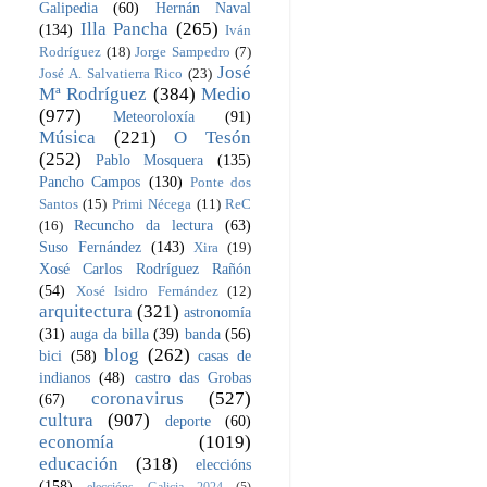
Galipedia
(60)
Hernán Naval
Illa Pancha
(265)
(134)
Iván
Rodríguez
(18)
Jorge Sampedro
(7)
José
José A. Salvatierra Rico
(23)
Mª Rodríguez
(384)
Medio
(977)
Meteoroloxía
(91)
Música
(221)
O Tesón
(252)
Pablo Mosquera
(135)
Pancho Campos
(130)
Ponte dos
Santos
(15)
Primi Nécega
(11)
ReC
Recuncho da lectura
(63)
(16)
Suso Fernández
(143)
Xira
(19)
Xosé Carlos Rodríguez Rañón
(54)
Xosé Isidro Fernández
(12)
arquitectura
(321)
astronomía
(31)
auga da billa
(39)
banda
(56)
blog
(262)
bici
(58)
casas de
indianos
(48)
castro das Grobas
coronavirus
(527)
(67)
cultura
(907)
deporte
(60)
economía
(1019)
educación
(318)
eleccións
(158)