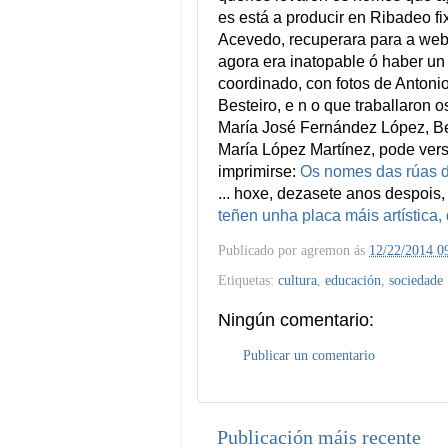
es está a producir en Ribadeo 
Acevedo, recuperara para a web o
agora era inatopable ó haber un n
coordinado, con fotos de Anton
Besteiro, e n o que traballaron
María José Fernández López, B
María López Martínez, pode ver
imprimirse:
Os nomes das rúas 
... hoxe, dezasete anos despoi
teñen unha placa máis artística
Publicado por
agremon
ás
12/22/2014 0
Etiquetas:
cultura
,
educación
,
sociedade
Ningún comentario:
Publicar un comentario
Publicación máis recente