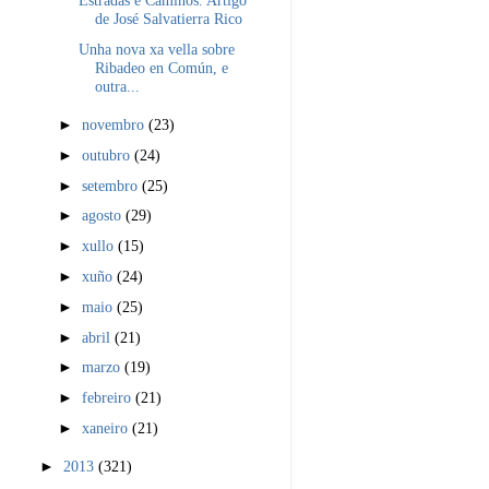
Estradas e Camiños. Artigo
de José Salvatierra Rico
Unha nova xa vella sobre
Ribadeo en Común, e
outra...
►
novembro
(23)
►
outubro
(24)
►
setembro
(25)
►
agosto
(29)
►
xullo
(15)
►
xuño
(24)
►
maio
(25)
►
abril
(21)
►
marzo
(19)
►
febreiro
(21)
►
xaneiro
(21)
►
2013
(321)