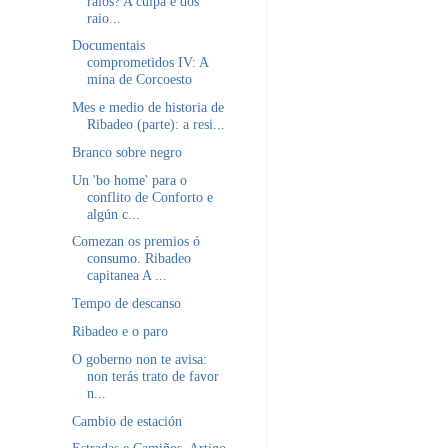
raios? A culpa é dos
raio...
Documentais
comprometidos IV: A
mina de Corcoesto
Mes e medio de historia de
Ribadeo (parte): a resi...
Branco sobre negro
Un 'bo home' para o
conflito de Conforto e
algún c...
Comezan os premios ó
consumo. Ribadeo
capitanea A ...
Tempo de descanso
Ribadeo e o paro
O goberno non te avisa:
non terás trato de favor
n...
Cambio de estación