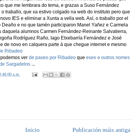
fixo que me lembrara do tema, e grazas a Suso Fernández
 traballo, que xa estivo colgado na web do instituto pero que
ovo IES e eliminar a Xunta a vella web. Así, o traballo por el
io Deaño e no que tamén participaron Manel Yañez e Carmela
 os daquela alumnos Carmen Fernández-Reinante Salvatierra,
egoña Rodríguez Raño, Iago Etxebarría Fernández e José
se de novo en calquera parte á que chegue internet e mesmo
de Ribadeo
s, podemos ver
de paseo por Ribadeo
que
eses e outros nomes
, de Sargadelos
...
9:48:00 a.m.
Inicio
Publicación máis antiga