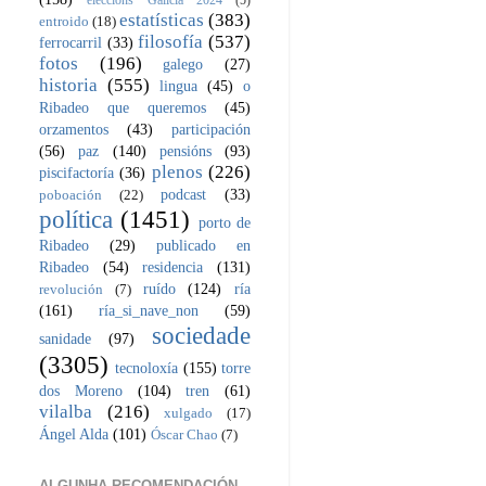
eleccións Galicia 2024
(5)
estatísticas
(383)
entroido
(18)
filosofía
(537)
ferrocarril
(33)
fotos
(196)
galego
(27)
historia
(555)
lingua
(45)
o
Ribadeo que queremos
(45)
orzamentos
(43)
participación
(56)
paz
(140)
pensións
(93)
plenos
(226)
piscifactoría
(36)
podcast
(33)
poboación
(22)
política
(1451)
porto de
Ribadeo
(29)
publicado en
Ribadeo
(54)
residencia
(131)
ruído
(124)
ría
revolución
(7)
(161)
ría_si_nave_non
(59)
sociedade
sanidade
(97)
(3305)
tecnoloxía
(155)
torre
dos Moreno
(104)
tren
(61)
vilalba
(216)
xulgado
(17)
Ángel Alda
(101)
Óscar Chao
(7)
ALGUNHA RECOMENDACIÓN...