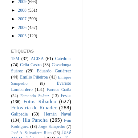
►
2009
(693)
►
2008
(551)
►
2007
(599)
►
2006
(457)
►
2005
(129)
ETIQUETAS
15M
(37)
ACISA
(61)
Catedrais
(74)
Celia Castro
(33)
Covadonga
Suárez
(29)
Eduardo Gutiérrez
(44)
Emilio Piñeiroa
(41)
Enrique
Evaristo
Sampedro
(8)
Lombardero
(131)
Farruco Graña
Festas
(24)
Fernando Suárez
(13)
Fotos Ribadeo
(627)
(136)
Fotos ría de Ribadeo
(288)
Galipedia
(60)
Hernán Naval
Illa Pancha
(265)
(134)
Iván
Rodríguez
(18)
Jorge Sampedro
(7)
José
José A. Salvatierra Rico
(23)