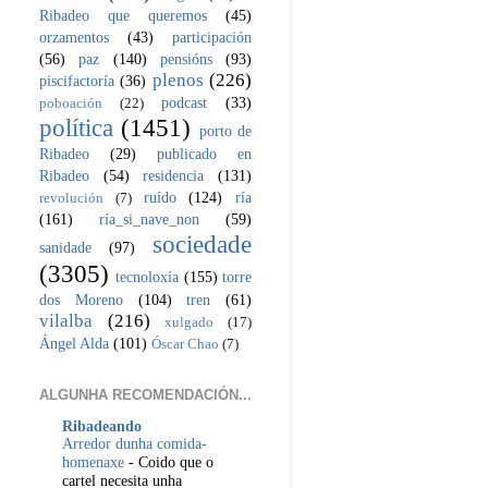
Ribadeo que queremos
(45)
orzamentos
(43)
participación
(56)
paz
(140)
pensións
(93)
plenos
(226)
piscifactoría
(36)
podcast
(33)
poboación
(22)
política
(1451)
porto de
Ribadeo
(29)
publicado en
Ribadeo
(54)
residencia
(131)
ruído
(124)
ría
revolución
(7)
(161)
ría_si_nave_non
(59)
sociedade
sanidade
(97)
(3305)
tecnoloxía
(155)
torre
dos Moreno
(104)
tren
(61)
vilalba
(216)
xulgado
(17)
Ángel Alda
(101)
Óscar Chao
(7)
ALGUNHA RECOMENDACIÓN...
Ribadeando
Arredor dunha comida-
homenaxe
-
Coido que o
cartel necesita unha