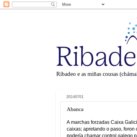
Ribadeo e as miñas cousas (chámall
20140701
Abanca
A marchas forzadas Caixa Galic
caixas; apretando o paso, foron 
podería chamar control galego 