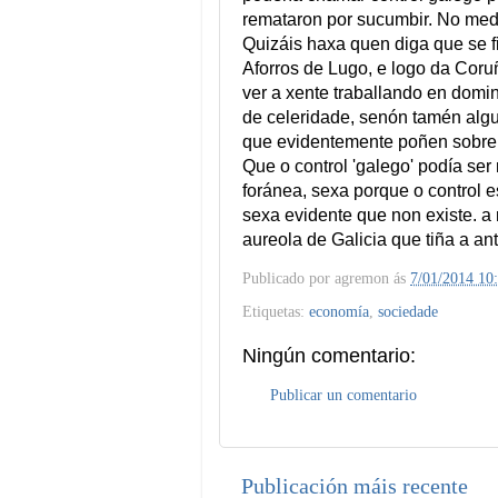
remataron por sucumbir. No medi
Quizáis haxa quen diga que se f
Aforros de Lugo, e logo da Coruña
ver a xente traballando en domi
de celeridade, senón tamén algu
que evidentemente poñen sobre 
Que o control 'galego' podía ser
foránea, sexa porque o control e
sexa evidente que non existe. 
aureola de Galicia que tiña a an
Publicado por
agremon
ás
7/01/2014 10
Etiquetas:
economía
,
sociedade
Ningún comentario:
Publicar un comentario
Publicación máis recente