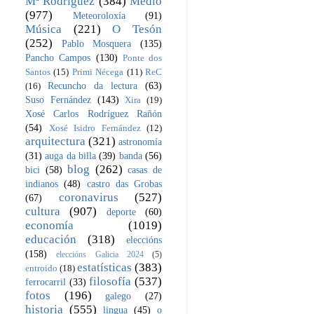
Mª Rodríguez
(384)
Medio
(977)
Meteoroloxía
(91)
Música
(221)
O Tesón
(252)
Pablo Mosquera
(135)
Pancho Campos
(130)
Ponte dos
Santos
(15)
Primi Nécega
(11)
ReC
Recuncho da lectura
(63)
(16)
Suso Fernández
(143)
Xira
(19)
Xosé Carlos Rodríguez Rañón
(54)
Xosé Isidro Fernández
(12)
arquitectura
(321)
astronomía
(31)
auga da billa
(39)
banda
(56)
blog
(262)
bici
(58)
casas de
indianos
(48)
castro das Grobas
coronavirus
(527)
(67)
cultura
(907)
deporte
(60)
economía
(1019)
educación
(318)
eleccións
(158)
eleccións Galicia 2024
(5)
estatísticas
(383)
entroido
(18)
filosofía
(537)
ferrocarril
(33)
fotos
(196)
galego
(27)
historia
(555)
lingua
(45)
o