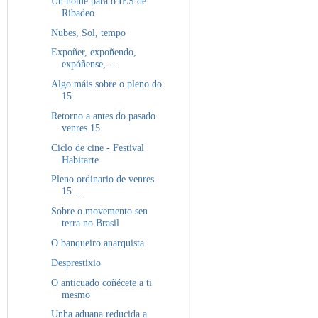
Un nome para o IES de
Ribadeo
Nubes, Sol, tempo
Expoñer, expoñendo,
expóñense, ...
Algo máis sobre o pleno do
15
Retorno a antes do pasado
venres 15
Ciclo de cine - Festival
Habitarte
Pleno ordinario de venres
15 ...
Sobre o movemento sen
terra no Brasil
O banqueiro anarquista
Desprestixio
O anticuado coñécete a ti
mesmo
Unha aduana reducida a