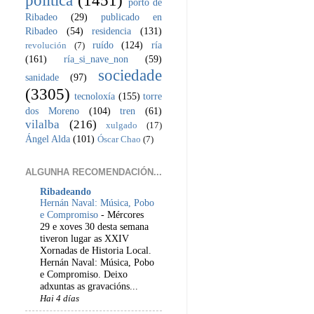
porto de
Ribadeo
(29)
publicado en
Ribadeo
(54)
residencia
(131)
ruído
(124)
ría
revolución
(7)
(161)
ría_si_nave_non
(59)
sociedade
sanidade
(97)
(3305)
tecnoloxía
(155)
torre
dos Moreno
(104)
tren
(61)
vilalba
(216)
xulgado
(17)
Ángel Alda
(101)
Óscar Chao
(7)
ALGUNHA RECOMENDACIÓN...
Ribadeando
Hernán Naval: Música, Pobo
e Compromiso
-
Mércores
29 e xoves 30 desta semana
tiveron lugar as XXIV
Xornadas de Historia Local.
Hernán Naval: Música, Pobo
e Compromiso. Deixo
adxuntas as gravacións...
Hai 4 días