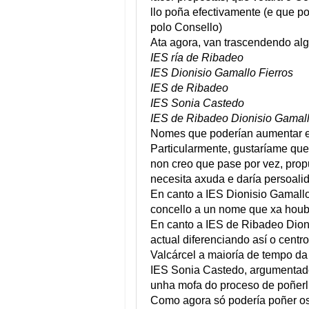
llo poña efectivamente (e que po
polo Consello)
Ata agora, van trascendendo al
IES ría de Ribadeo
IES Dionisio Gamallo Fierros
IES de Ribadeo
IES Sonia Castedo
IES de Ribadeo Dionisio Gamal
Nomes que poderían aumentar e
Particularmente, gustaríame que
non creo que pase por vez, pro
necesita axuda e daría persoali
En canto a IES Dionisio Gamallo
concello a un nome que xa houbo
En canto a IES de Ribadeo Dioni
actual diferenciando así o centro
Valcárcel a maioría de tempo da
IES Sonia Castedo, argumentad
unha mofa do proceso de poñerll
Como agora só podería poñer os