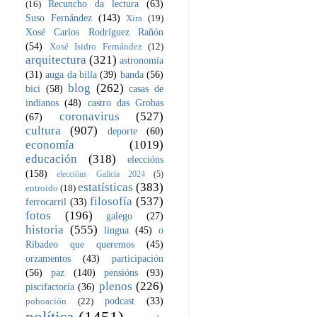
Recuncho da lectura
(63)
(16)
Suso Fernández
(143)
Xira
(19)
Xosé Carlos Rodríguez Rañón
(54)
Xosé Isidro Fernández
(12)
arquitectura
(321)
astronomía
(31)
auga da billa
(39)
banda
(56)
blog
(262)
bici
(58)
casas de
indianos
(48)
castro das Grobas
coronavirus
(527)
(67)
cultura
(907)
deporte
(60)
economía
(1019)
educación
(318)
eleccións
(158)
eleccións Galicia 2024
(5)
estatísticas
(383)
entroido
(18)
filosofía
(537)
ferrocarril
(33)
fotos
(196)
galego
(27)
historia
(555)
lingua
(45)
o
Ribadeo que queremos
(45)
orzamentos
(43)
participación
(56)
paz
(140)
pensións
(93)
plenos
(226)
piscifactoría
(36)
podcast
(33)
poboación
(22)
política
(1451)