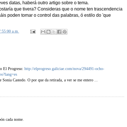
ves datas, haberá outro artigo sobre o tema.
ostaría que tivera? Consideras que o nome ten trascendencia
is poden tomar o control das palabras, ó estilo do 'que
7:55:00 a.m.
 no El Progreso:
http://elprogreso.galiciae.com/nova/294491-ocho-
deo?lang=es
e Sonia Castedo. O por que da retirada, a ver se me entero ...
opón cada nome.