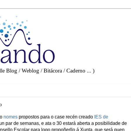
e Blog / Weblog / Bitácora / Caderno ... )
o
do
nomes
propostos para o case recén creado
IES de
 un par de semanas, e ata o 30 estará aberta a posibilidade de
onsello Escolar para logo propoñerllo á Xunta, que será quen