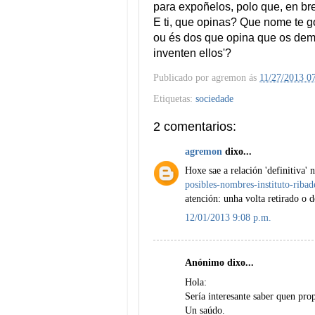
para expoñelos, polo que, en bre
E ti, que opinas? Que nome te g
ou és dos que opina que os demá
inventen ellos'?
Publicado por
agremon
ás
11/27/2013 0
Etiquetas:
sociedade
2 comentarios:
agremon
dixo...
Hoxe sae a relación 'definitiva'
posibles-nombres-instituto-riba
atención: unha volta retirado o d
12/01/2013 9:08 p.m.
Anónimo dixo...
Hola:
Sería interesante saber quen pr
Un saúdo.