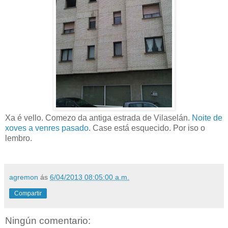
Xa é vello. Comezo da antiga estrada de Vilaselán.
Noite de
xoves a venres pasado
. Case está esquecido. Por iso o
lembro.
agremon
ás
6/04/2013 08:05:00 a.m.
Compartir
Ningún comentario: