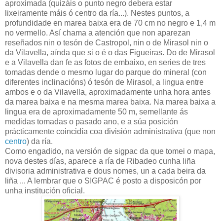
aproximada (quizáis o punto negro debera estar
lixeiramente máis ó centro da ría...). Nestes puntos, a
profundidade en marea baixa era de 70 cm no negro e 1,4 m
no vermello. Así chama a atención que non aparezan
reseñados nin o tesón de Castropol, nin o de Mirasol nin o
da Vilavella, aínda que si o é o das Figueiras. Do de Mirasol
e a Vilavella dan fe as fotos de embaixo, en series de tres
tomadas dende o mesmo lugar do parque do mineral (con
diferentes inclinacións) ó tesón de Mirasol, a lingua entre
ambos e o da Vilavella, aproximadamente unha hora antes
da marea baixa e na mesma marea baixa. Na marea baixa a
lingua era de aproximadamente 50 m, semellante ás
medidas tomadas o pasado ano, e a súa posición
prácticamente coincidía coa división administrativa (que non
centro
) da ría.
Como engadido, na versión de sigpac da que tomei o mapa,
nova destes días, aparece a ría de Ribadeo cunha liña
divisoria administrativa e dous nomes, un a cada beira da
liña ... A lembrar que o SIGPAC é posto a disposicón por
unha institución oficial.