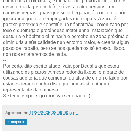
contra dos ecoloxistas, e oín falar de ‘provocación’ a xente
desinformada pero influínte ó ver a catro persoas con
camisas negras iguais que se achegaban á ‘concentración’
ignorando que eran empregados municipais. A zona é
paraxe protexida e constitúe un hábitat fráxil colonizado por
toxo e queiruga e preténdese meter unha instalación que
destuiría o hábitat e eliminaría o percebe na zona próxima e
diminiuría a súa calidade nun entorno maior, e crearía algún
posto de traballo, pero se nos quedamos só en eso, illado,
non nos enteraremos de nada.
--
Por certo, dito escrito alude, vaia por Deus! a que estou
utilizando os pícaros. A mesa redonda fíxose, e a parte de
cousas que tería que comentar do alcalde e non o faigo por
estar esperando unha disculpa, non asistiu ningún
representante da empresa.
Se teño tempo, sigo (non vai ser doado...)
Agremon
ás
11/30/2005 08:09:00 a.m.
Compartir