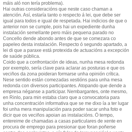
máis aló non tería problema).
Hai outras consideracións que neste caso chaman a
atención. Así, estaría tanto o respecto á lei, que debe ser
igual para todos e igual de respetada. Hai indicios de que o
anterior non se cumple, pois hai un expediente dunha
instalación semellante pero máis pequena parado no
Concello dende abondo antes de que se comezara co
papeleo desta instalación. Respecto ó segundo apartado, a
lei di que a paraxe está protexida de actuacións a excepción
de saúde pública.
Coido que a confrontación de ideas, nunha mesa redonda
por exemplo, sería clave para aclarar as posturas e que os
veciños da zona poideran formarse unha opinión crítica.
Nese sentido están comezadas xestións para unha mesa
redonda con diversos participantes. Atopando que dende a
empresa néganse a participar. Nembargantes, onte mesmo,
en Rinlo, para min estaba claro que a convocatoria para
unha concentración informativa que se me dixo ía a ter lugar
foi unha mera manipulación para poder sacar unha foto e
dicir que os veciños apoian as instalacións. Ó tempo,
entereime de chamadas a casas particulares de xente en
procura de emprego para presionar que foran poñerse