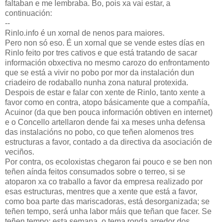
faltaban e me lembraba. Bo, pois xa vai estar, a
continuación:
--
Rinlo.info é un xornal de nenos para maiores.
Pero non só eso. É un xornal que se vende estes días en
Rinlo feito por tres cativos e que está tratando de sacar
información obxectiva no mesmo carozo do enfrontamento
que se está a vivir no pobo por mor da instalación dun
criadeiro de rodaballo nunha zona natural protexida.
Despois de estar e falar con xente de Rinlo, tanto xente a
favor como en contra, atopo básicamente que a compañía,
Acuinor (da que ben pouca información obtiven en internet)
e o Concello artellaron dende fai xa meses unha defensa
das instalacións no pobo, co que teñen alomenos tres
estructuras a favor, contado a da directiva da asociación de
veciños.
Por contra, os ecoloxistas chegaron fai pouco e se ben non
teñen aínda feitos consumados sobre o terreo, si se
atoparon xa co traballo a favor da empresa realizado por
esas estructuras, mentres que a xente que está a favor,
como boa parte das mariscadoras, está desorganizada; se
teñen tempo, será unha labor máis que teñan que facer. Se
teñen tempo: esta semana, o tema ronda arredor dos