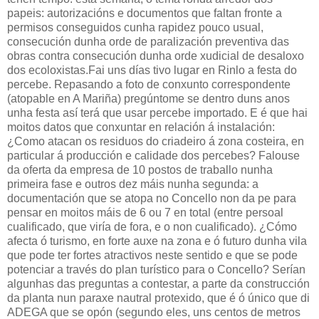
papeis: autorizacións e documentos que faltan fronte a
permisos conseguidos cunha rapidez pouco usual,
consecución dunha orde de paralización preventiva das
obras contra consecución dunha orde xudicial de desaloxo
dos ecoloxistas.Fai uns días tivo lugar en Rinlo a festa do
percebe. Repasando a foto de conxunto correspondente
(atopable en A Mariña) pregúntome se dentro duns anos
unha festa así terá que usar percebe importado. E é que hai
moitos datos que conxuntar en relación á instalación:
¿Como atacan os residuos do criadeiro á zona costeira, en
particular á producción e calidade dos percebes? Falouse
da oferta da empresa de 10 postos de traballo nunha
primeira fase e outros dez máis nunha segunda: a
documentación que se atopa no Concello non da pe para
pensar en moitos máis de 6 ou 7 en total (entre persoal
cualificado, que viría de fora, e o non cualificado). ¿Cómo
afecta ó turismo, en forte auxe na zona e ó futuro dunha vila
que pode ter fortes atractivos neste sentido e que se pode
potenciar a través do plan turístico para o Concello? Serían
algunhas das preguntas a contestar, a parte da construcción
da planta nun paraxe nautral protexido, que é ó único que di
ADEGA que se opón (segundo eles, uns centos de metros