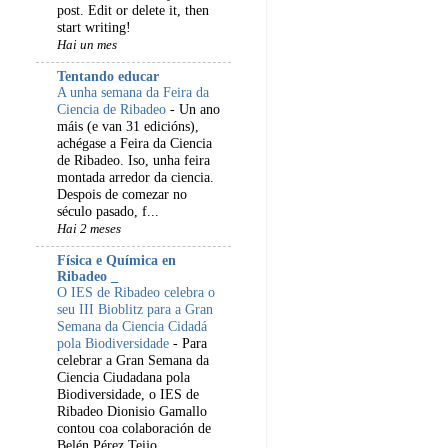
post. Edit or delete it, then
start writing!
Hai un mes
Tentando educar
A unha semana da Feira da
Ciencia de Ribadeo
-
Un ano
máis (e van 31 edicións),
achégase a Feira da Ciencia
de Ribadeo. Iso, unha feira
montada arredor da ciencia.
Despois de comezar no
século pasado, f...
Hai 2 meses
Física e Química en
Ribadeo _
O IES de Ribadeo celebra o
seu III Bioblitz para a Gran
Semana da Ciencia Cidadá
pola Biodiversidade
-
Para
celebrar a Gran Semana da
Ciencia Ciudadana pola
Biodiversidade, o IES de
Ribadeo Dionisio Gamallo
contou coa colaboración de
Belén Pérez Teijo, ...