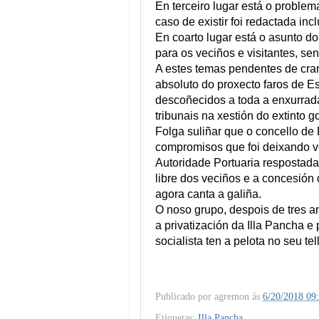
En terceiro lugar está o proble
caso de existir foi redactada in
En coarto lugar está o asunto d
para os veciños e visitantes, se
A estes temas pendentes de crar
absoluto do proxecto faros de E
descoñecidos a toda a enxurrada
tribunais na xestión do extinto 
Folga suliñar que o concello de
compromisos que foi deixando vo
Autoridade Portuaria respostad
libre dos veciños e a concesión 
agora canta a galiña.
O noso grupo, despois de tres a
a privatización da Illa Pancha 
socialista ten a pelota no seu tel
Publicado por
agremon
ás
6/20/2018 09
Etiquetas:
Illa Pancha