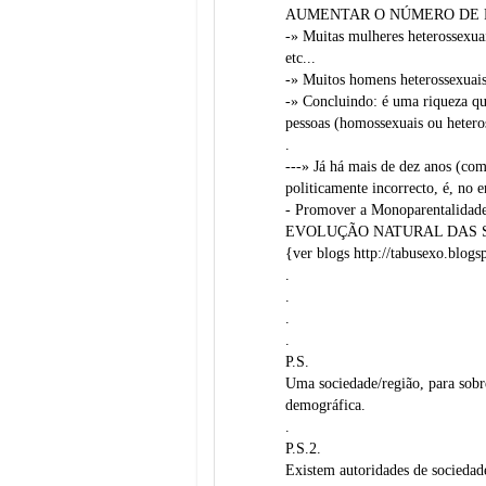
AUMENTAR O NÚMERO DE P
-» Muitas mulheres heterossexuai
etc...
-» Muitos homens heterossexuais n
-» Concluindo: é uma riqueza que
pessoas (homossexuais ou hete
.
---» Já há mais de dez anos (co
politicamente incorrecto, é, no e
- Promover a Monoparentalidade -
EVOLUÇÃO NATURAL DAS 
{ver blogs http://tabusexo.blogsp
.
.
.
.
P.S.
Uma sociedade/região, para sobr
demográfica.
.
P.S.2.
Existem autoridades de sociedad