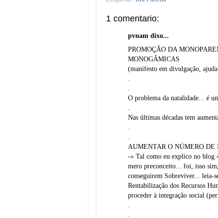
1 comentario:
pvnam dixo...
PROMOÇÃO DA MONOPARE
MONOGÂMICAS
(manifesto em divulgação, ajuda
.
.
O problema da natalidade... é um
.
Nas últimas décadas tem aument
.
.
AUMENTAR O NÚMERO DE P
-» Tal como eu explico no blog 
mero preconceito... foi, isso si
conseguirem Sobreviver... leia-
Rentabilização dos Recursos Hum
proceder à integração social (pe
.
.