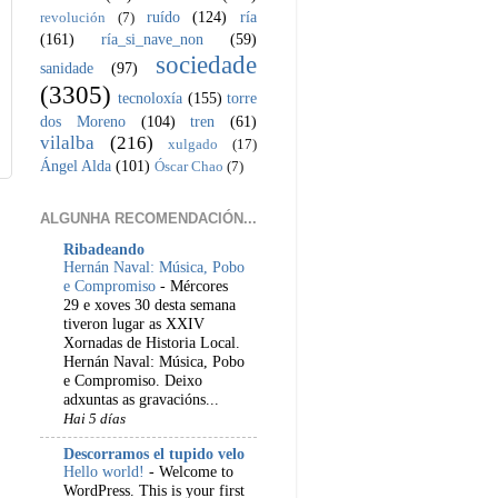
ruído
(124)
ría
revolución
(7)
(161)
ría_si_nave_non
(59)
sociedade
sanidade
(97)
(3305)
tecnoloxía
(155)
torre
dos Moreno
(104)
tren
(61)
vilalba
(216)
xulgado
(17)
Ángel Alda
(101)
Óscar Chao
(7)
ALGUNHA RECOMENDACIÓN...
Ribadeando
Hernán Naval: Música, Pobo
e Compromiso
-
Mércores
29 e xoves 30 desta semana
tiveron lugar as XXIV
Xornadas de Historia Local.
Hernán Naval: Música, Pobo
e Compromiso. Deixo
adxuntas as gravacións...
Hai 5 días
Descorramos el tupido velo
Hello world!
-
Welcome to
WordPress. This is your first