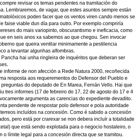
e compre revisar os temas pendentes na tramitación do
cha. Lembraremos, de vagar, que estes asuntos sempre están
imatolóxicos poden facer que os ventos viren cando menos se
e faise viable dun día para outro. Por exemplo compriría
ntereses do mais variopinto, obscurantismo e ineficacia, como
que en seis anos xa sabemos ao que chegou. Sen invocar
berno que queira ventilar minimamente a pestilencia
co a levantar algunhas alfombras.
a Pancha hai unha ringleira de inquéritos que deberan ser
ses.
 de informe de non afección a Rede Natura 2000, recoñecida
tima resposta aos requerementos do Defensor del Pueblo e
s preguntas do deputado de En Marea, Fernán Vello. Hai que
iu tres informes (17 de febreiro do 17, 22 de agosto do 17 e 4
ívocamente argumenta as carencias do expediente devadito.
ta pendente de respostar polo defensor e pola autoridade
 terreos incluídos na concesión. Como é sabido a concesión
os, pero está por crarexar se non debera incluír a totalidade
etal) que está sendo explotada para o negocio hostaleiro, o
 o límite legal para a concesión directa que se tramitou.