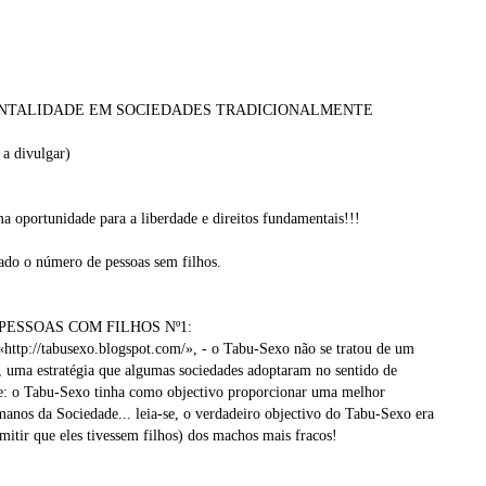
NTALIDADE EM SOCIEDADES TRADICIONALMENTE
 a divulgar)
a oportunidade para a liberdade e direitos fundamentais!!!
ado o número de pessoas sem filhos.
ESSOAS COM FILHOS Nº1:
«http://tabusexo.blogspot.com/», - o Tabu-Sexo não se tratou de um
m, uma estratégia que algumas sociedades adoptaram no sentido de
se: o Tabu-Sexo tinha como objectivo proporcionar uma melhor
anos da Sociedade... leia-se, o verdadeiro objectivo do Tabu-Sexo era
rmitir que eles tivessem filhos) dos machos mais fracos!