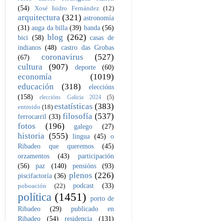
(54)
Xosé Isidro Fernández
(12)
arquitectura
(321)
astronomía
(31)
auga da billa
(39)
banda
(56)
blog
(262)
bici
(58)
casas de
indianos
(48)
castro das Grobas
coronavirus
(527)
(67)
cultura
(907)
deporte
(60)
economía
(1019)
educación
(318)
eleccións
(158)
eleccións Galicia 2024
(5)
estatísticas
(383)
entroido
(18)
filosofía
(537)
ferrocarril
(33)
fotos
(196)
galego
(27)
historia
(555)
lingua
(45)
o
Ribadeo que queremos
(45)
orzamentos
(43)
participación
(56)
paz
(140)
pensións
(93)
plenos
(226)
piscifactoría
(36)
podcast
(33)
poboación
(22)
política
(1451)
porto de
Ribadeo
(29)
publicado en
Ribadeo
(54)
residencia
(131)