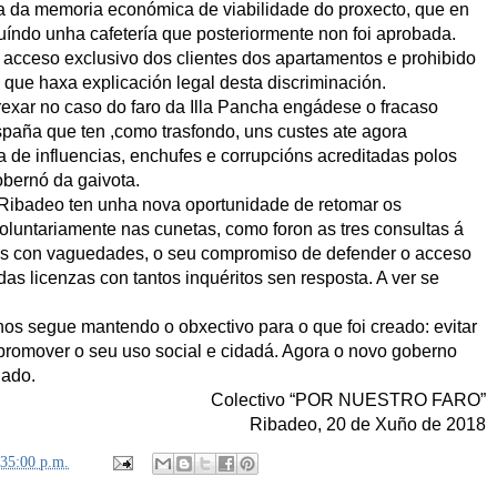
ma da memoria económica de viabilidade do proxecto, que en
cluíndo unha cafetería que posteriormente non foi aprobada.
o acceso exclusivo dos clientes dos apartamentos e prohibido
n que haxa explicación legal desta discriminación.
exar no caso do faro da Illa Pancha engádese o fracaso
spaña que ten ,como trasfondo, uns custes ate agora
 de influencias, enchufes e corrupcións acreditadas polos
gobernó da gaivota.
 Ribadeo ten unha nova oportunidade de retomar os
luntariamente nas cunetas, como foron as tres consultas á
as con vaguedades, o seu compromiso de defender o acceso
das licenzas con tantos inquéritos sen resposta. A ver se
nos segue mantendo o obxectivo para o que foi creado: evitar
e promover o seu uso social e cidadá. Agora o novo goberno
lado.
Colectivo “POR NUESTRO FARO”
Ribadeo, 20 de Xuño de 2018
:35:00 p.m.