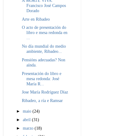
A MORTE VIVA.
Francisco José Campos
Dorado
Arte en Ribadeo
O acto de presentación do
libro e mesa redonda en
...
No día mundial do medio
ambiente, Ribadeo...
Pensións adecuadas? Non
aínda.
Presentación do libro e
mesa redonda: José
María R...
Jose María Rodríguez Díaz
Ribadeo, a ría e Ramsar
►
maio
(24)
►
abril
(31)
►
marzo
(18)