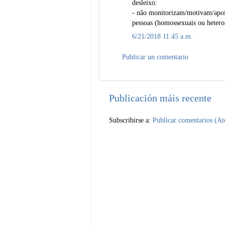
desleixo:
- não monitorizam/motivam/apoi
pessoas (homossexuais ou heteros
6/21/2018 11:45 a.m.
Publicar un comentario
Publicación máis recente
Subscribirse a:
Publicar comentarios (A