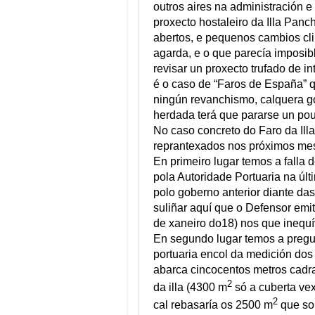
outros aires na administración 
proxecto hostaleiro da Illa Pan
abertos, e pequenos cambios cl
agarda, e o que parecía imposibl
revisar un proxecto trufado de i
é o caso de “Faros de España” 
ningún revanchismo, calquera go
herdada terá que pararse un pou
No caso concreto do Faro da Ill
reprantexados nos próximos me
En primeiro lugar temos a falla
pola Autoridade Portuaria na úl
polo goberno anterior diante da
suliñar aquí que o Defensor emit
de xaneiro do18) nos que inequ
En segundo lugar temos a pregun
portuaria encol da medición dos
abarca cincocentos metros cadrad
2
da illa (4300 m
só a cuberta vex
2
cal rebasaría os 2500 m
que son