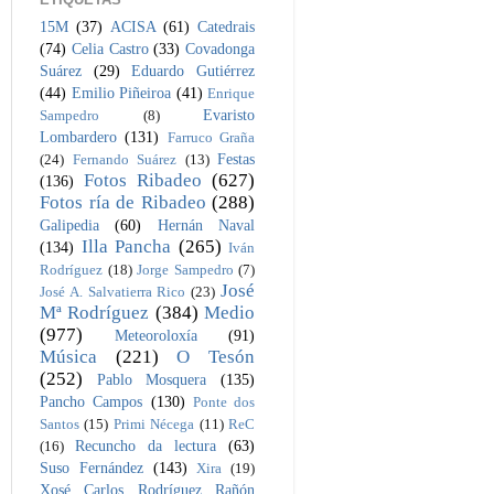
15M
(37)
ACISA
(61)
Catedrais
(74)
Celia Castro
(33)
Covadonga
Suárez
(29)
Eduardo Gutiérrez
(44)
Emilio Piñeiroa
(41)
Enrique
Evaristo
Sampedro
(8)
Lombardero
(131)
Farruco Graña
Festas
(24)
Fernando Suárez
(13)
Fotos Ribadeo
(627)
(136)
Fotos ría de Ribadeo
(288)
Galipedia
(60)
Hernán Naval
Illa Pancha
(265)
(134)
Iván
Rodríguez
(18)
Jorge Sampedro
(7)
José
José A. Salvatierra Rico
(23)
Mª Rodríguez
(384)
Medio
(977)
Meteoroloxía
(91)
Música
(221)
O Tesón
(252)
Pablo Mosquera
(135)
Pancho Campos
(130)
Ponte dos
Santos
(15)
Primi Nécega
(11)
ReC
Recuncho da lectura
(63)
(16)
Suso Fernández
(143)
Xira
(19)
Xosé Carlos Rodríguez Rañón