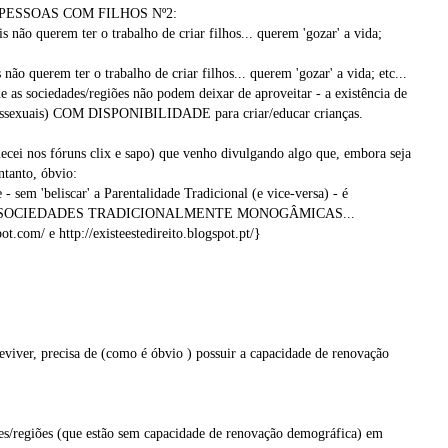
ESSOAS COM FILHOS Nº2:
s não querem ter o trabalho de criar filhos... querem 'gozar' a vida;
ão querem ter o trabalho de criar filhos... querem 'gozar' a vida; etc...
 as sociedades/regiões não podem deixar de aproveitar - a existência de
rossexuais) COM DISPONIBILIDADE para criar/educar crianças.
mecei nos fóruns clix e sapo) que venho divulgando algo que, embora seja
ntanto, óbvio:
 sem 'beliscar' a Parentalidade Tradicional (e vice-versa) - é
SOCIEDADES TRADICIONALMENTE MONOGÂMICAS...
ot.com/ e http://existeestedireito.blogspot.pt/}
eviver, precisa de (como é óbvio ) possuir a capacidade de renovação
es/regiões (que estão sem capacidade de renovação demográfica) em