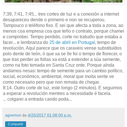
7:39, 7:41, 7:45... tres cortes de luz e a conexión a internet
desapareceu dende o primeiro e non se recuperou.
Tampouco o teléfono fixo. E sei que afecta a toda a zona, ao
menos coa empresa coa que teño o contrato, porque chamei
e comprobei. Tempo perdido, corte no traballo que estaba a
facer... e lembranza do
25 de abril en Portugal
, tempo de
revolución. Aquí parece que os caraveis vense substituídos
polo dente de león, ó que xa se lle foi o tempo de florecer, o
que tras perder as follas xa está a estender a súa semente,
como na foto tomada en Santa Cruz onte. Porque aínda
andamos nesas: tempo de semente para un cambio político,
social, económico, ambiental, moral que moita xente ve
como necesario pero que non remata de chegar.
8:14. Outro corte de luz, este longo (2 minutos). E seguimos
a esperar a revolución mentres a necesidade é facela.
... colgarei a entrada cando poda...
agremon
ás
4/25/2017 01:08:00 p.m.
Compartir