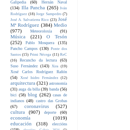
Galipedia
(60)
Hernán Naval
Illa Pancha
(265)
(134)
Iván
Rodríguez
(18)
Jorge Sampedro
(7)
José
José A. Salvatierra Rico
(23)
Mª Rodríguez
(384)
Medio
(977)
Meteoroloxía
(91)
Música
(221)
O Tesón
(252)
Pablo Mosquera
(135)
Pancho Campos
(130)
Ponte dos
Santos
(15)
Primi Nécega
(11)
ReC
Recuncho da lectura
(63)
(16)
Suso Fernández
(143)
Xira
(19)
Xosé Carlos Rodríguez Rañón
(54)
Xosé Isidro Fernández
(12)
arquitectura
(321)
astronomía
(31)
auga da billa
(39)
banda
(56)
blog
(262)
bici
(58)
casas de
indianos
(48)
castro das Grobas
coronavirus
(527)
(67)
cultura
(907)
deporte
(60)
economía
(1019)
educación
(318)
eleccións
(158)