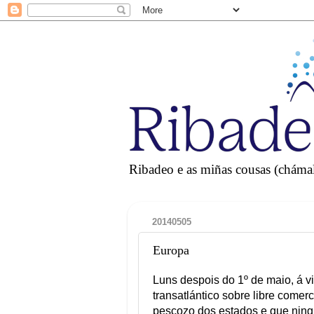
Ribadeo e as miñas cousas (chámall
20140505
Europa
Luns despois do 1º de maio, á v
transatlántico sobre libre come
pescozo dos estados e que ningu