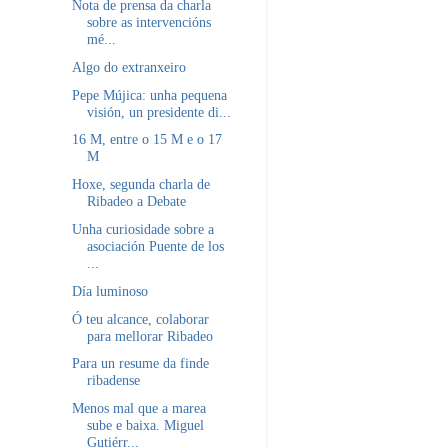
Nota de prensa da charla
sobre as intervencións
mé...
Algo do extranxeiro
Pepe Mújica: unha pequena
visión, un presidente di...
16 M, entre o 15 M e o 17
M
Hoxe, segunda charla de
Ribadeo a Debate
Unha curiosidade sobre a
asociación Puente de los
...
Día luminoso
Ó teu alcance, colaborar
para mellorar Ribadeo
Para un resume da finde
ribadense
Menos mal que a marea
sube e baixa. Miguel
Gutiérr...