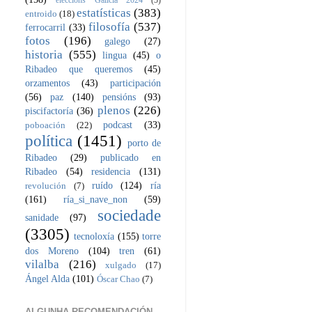
eleccións Galicia 2024
(5)
estatísticas
(383)
entroido
(18)
filosofía
(537)
ferrocarril
(33)
fotos
(196)
galego
(27)
historia
(555)
lingua
(45)
o
Ribadeo que queremos
(45)
orzamentos
(43)
participación
(56)
paz
(140)
pensións
(93)
plenos
(226)
piscifactoría
(36)
podcast
(33)
poboación
(22)
política
(1451)
porto de
Ribadeo
(29)
publicado en
Ribadeo
(54)
residencia
(131)
ruído
(124)
ría
revolución
(7)
(161)
ría_si_nave_non
(59)
sociedade
sanidade
(97)
(3305)
tecnoloxía
(155)
torre
dos Moreno
(104)
tren
(61)
vilalba
(216)
xulgado
(17)
Ángel Alda
(101)
Óscar Chao
(7)
ALGUNHA RECOMENDACIÓN...