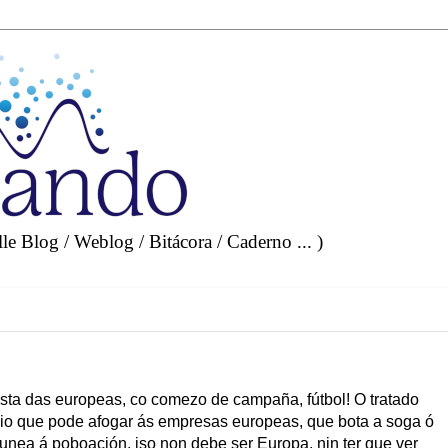
e Blog / Weblog / Bitácora / Caderno ... )
ista das europeas, co comezo de campaña, fútbol! O tratado
rcio que pode afogar ás empresas europeas, que bota a soga ó
nea á poboación, iso non debe ser Europa, nin ter que ver