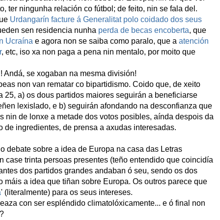
, ter ningunha relación co fútbol; de feito, nin se fala del.
que
Urdangarín facture á Generalitat polo coidado dos seus
queden sen residencia nunha
perda de becas encoberta
, que
n Ucraína
e agora non se saiba como paralo, que a
atención
r
, etc, iso xa non paga a pena nin mentalo, por moito que
! Andá, se xogaban na mesma división!
opeas non van rematar co bipartidismo. Coido que, de xeito
 25, a) os dous partidos maiores seguirán a beneficiarse
eñen lexislado, e b) seguirán afondando na desconfianza que
 nin de lonxe a metade dos votos posibles, aínda despois da
o de ingredientes, de prensa a axudas interesadas.
o debate sobre a idea de Europa na casa das Letras
 case trinta persoas presentes (teño entendido que coincidía
ntantes dos partidos grandes andaban ó seu, sendo os dos
 máis a idea que tiñan sobre Europa. Os outros parece que
a
' (literalmente) para os seus intereses.
eaza con ser espléndido climatolóxicamente... e ó final non
u?