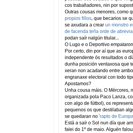
cos traballadores, nin por suposto
Outras cousas menores, como 
propios fillos
, que becarios se 
se axudara a crear
un monstro e
de facenda teña orde de abrevia
podan saír nalgún titular...
O Lugo e o Deportivo empataron
Por certo, din por aí que as eur
independente ós resultados o día
dunha posición ventaxosa que t
xeran non acadando entre ambos
engranaxe electoral con todo tip
Apostamos?
Unha cousa máis. O Mércores, n
organizada pola Paco Lanza, con
con algo de fútbol), os represe
pequenos os que destilaban algo
se quedaran no '
rapto de Europ
Está a saír o Sol nun día que am
falei do 1º de maio. Alguén falo