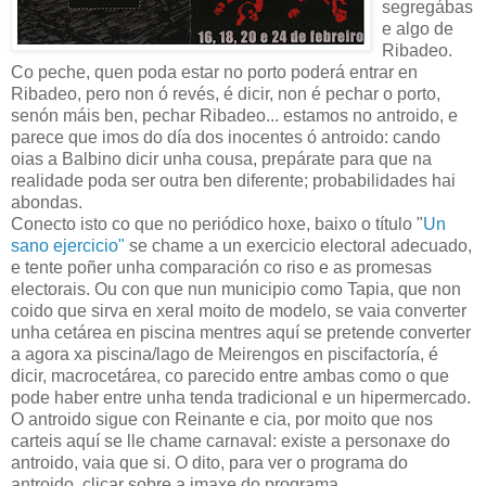
segregábas
e algo de
Ribadeo.
Co peche, quen poda estar no porto poderá entrar en
Ribadeo, pero non ó revés, é dicir, non é pechar o porto,
senón máis ben, pechar Ribadeo... estamos no antroido, e
parece que imos do día dos inocentes ó antroido: cando
oias a Balbino dicir unha cousa, prepárate para que na
realidade poda ser outra ben diferente; probabilidades hai
abondas.
Conecto isto co que no periódico hoxe, baixo o título "
Un
sano ejercicio"
se chame a un exercicio electoral adecuado,
e tente poñer unha comparación co riso e as promesas
electorais. Ou con que nun municipio como Tapia, que non
coido que sirva en xeral moito de modelo, se vaia converter
unha cetárea en piscina mentres aquí se pretende converter
a agora xa piscina/lago de Meirengos en piscifactoría, é
dicir, macrocetárea, co parecido entre ambas como o que
pode haber entre unha tenda tradicional e un hipermercado.
O antroido sigue con Reinante e cia, por moito que nos
carteis aquí se lle chame carnaval: existe a personaxe do
antroido, vaia que si. O dito, para ver o programa do
antroido, clicar sobre a imaxe do programa...