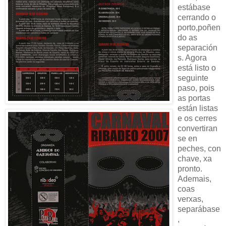
estábase
cerrando o
porto,poñen
do as
separación
s. Agora
está listo o
seguinte
paso, pois
as portas
están listas
e os cerres
convertiran
se en
peches, con
chave, xa
pronto.
Ademais,
coas
verxas,
separábase
,