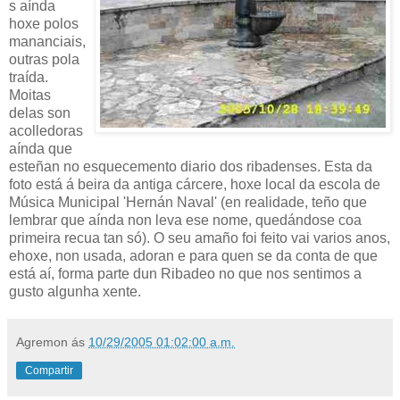
s aínda
hoxe polos
mananciais,
outras pola
traída.
Moitas
delas son
acolledoras
aínda que
esteñan no esquecemento diario dos ribadenses. Esta da
foto está á beira da antiga cárcere, hoxe local da escola de
Música Municipal 'Hernán Naval' (en realidade, teño que
lembrar que aínda non leva ese nome, quedándose coa
primeira recua tan só). O seu amaño foi feito vai varios anos,
ehoxe, non usada, adoran e para quen se da conta de que
está aí, forma parte dun Ribadeo no que nos sentimos a
gusto algunha xente.
Agremon
ás
10/29/2005 01:02:00 a.m.
Compartir