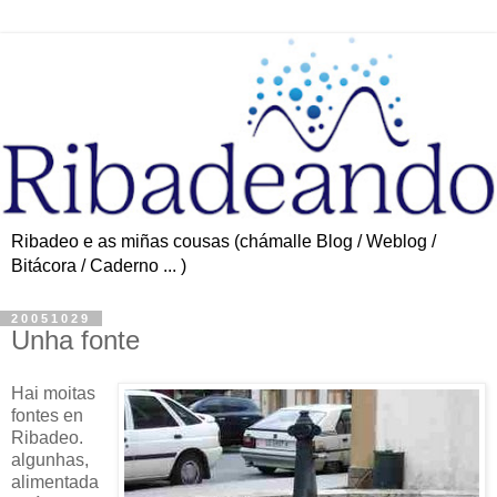
Ribadeo e as miñas cousas (chámalle Blog / Weblog /
Bitácora / Caderno ... )
20051029
Unha fonte
Hai moitas
fontes en
Ribadeo.
algunhas,
alimentada